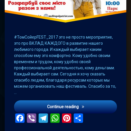
#ТомСойерFEST_2017 это не просто мероприятие,
это про ВКЛАД КАЖДОГО в развитие нашего
любимого города. И каждый выбирает каким
способом ему это комфортно. Кому удобно своим
временем и трудом, кому удобно своей
профессиональной деятельностью, кому деньгами.
Каждый выбирает сам. Сегодня я хочу сказать
спасибо людям, благодаря ресурсам которых мы
можем организовать наш фестиваль. Спасибо за то,
…
Благодарность спонсорам
Continue reading
Facebook
Viber
Telegram
WhatsApp
Pinterest
Поділитис