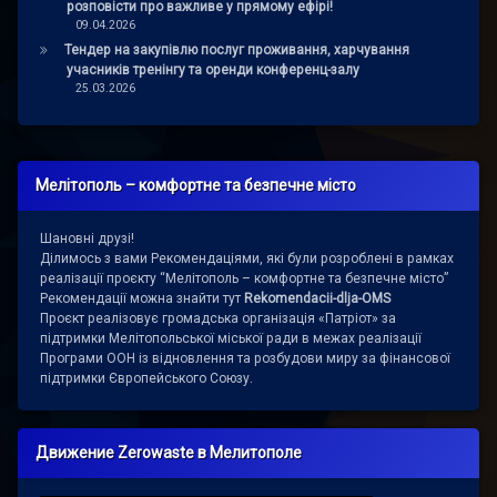
розповісти про важливе у прямому ефірі!
09.04.2026
Тендер на закупівлю послуг проживання, харчування
учасників тренінгу та оренди конференц-залу
25.03.2026
Мелітополь – комфортне та безпечне місто
Шановні друзі!
Ділимось з вами Рекомендаціями, які були розроблені в рамках
реалізації проєкту “Мелітополь – комфортне та безпечне місто”
Рекомендації можна знайти тут
Rekomendacii-dlja-OMS
Проєкт реалізовує громадська організація «Патріот» за
підтримки Мелітопольської міської ради в межах реалізації
Програми ООН із відновлення та розбудови миру за фінансової
підтримки Європейського Союзу.
Движение Zerowaste в Мелитополе