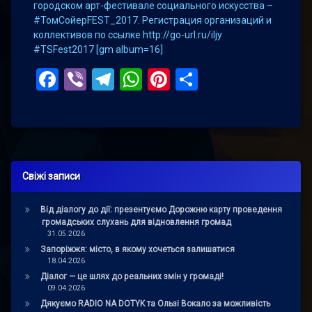
городском арт-фестивале социального искусства –
#ТомСойерFEST_2017. Регистрация организаций и
коллективов по ссылке http://go-url.ru/iljy
#TSFest2017 [gm album=16]
Facebook
Viber
Telegram
WhatsApp
Pinterest
Поділитис
Свіжі записи
Від діалогу до дії: презентуємо Дорожню карту проведення
громадських слухань для відновлення громад
31.05.2026
Запоріжжя: місто, в якому хочеться залишатися
18.04.2026
Діалог — це шлях до реальних змін у громаді!
09.04.2026
Дякуємо RADIO NA DOTYK та Ользі Вокало за можливість