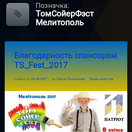
Позначка:
ТомСойерФэст
Мелитополь
Tagged
Leave
#TS_FEST_2017
Благодарность спонсорам
a
Comment
TS_Fest_2017
on
благодарность
Благодарность
спонсорам
спонсоры
TS_Fest_2017
Categories:
Posted on
05.04.2017
by
Ольга Леонтьева
Наши новости
ТомСойерФэст
Мелитополь