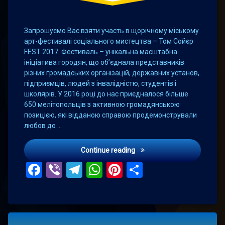
Запрошуємо Вас взяти участь в щорічному міському
арт-фестивалі соціального мистецтва – Том Сойєр
FEST 2017. Фестиваль – унікальна масштабна
ініціатива городян, що об’єднала представників
різних громадських організацій, державних установ,
підприємців, людей з інвалідністю, студентів і
школярів. У 2016 році до нас приєдналося більше
650 мелітопольців з активною громадянською
позицією, які відданою справою продемонстрували
любов до …
Мелітопольська міська ра
Continue reading
Facebook
Viber
Telegram
WhatsApp
Pinterest
Поділитис
Tagged
Leave