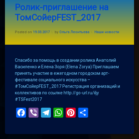
патриот
Ролик-приглашение на
a
Comment
ТомСойерFEST_2017
on
томсойер
Ролик-
фэст
приглашение
на
Categories:
Posted on
19.03.2017
by
Ольга Леонтьева
Наши новости
ТомСойерФэст
ТомСойерFEST_2017
Мелитополь
Спасибо за помощь в создании ролика Анатолий
Василенко и Елена Зоря (Elena Zorya) Приглашаем
принять участие в ежегодном городском арт-
фестивале социального искусства –
#ТомСойерFEST_2017 Регистрация организаций и
коллективов по ссылке http://go-url.ru/iljy
#TSFest2017
Facebook
Viber
Telegram
WhatsApp
Pinterest
Поділитис