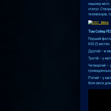
нашому місті.
статус. Створ
телевізорів, 
Том Сойер F
Перший фестив
650 (!) містян.
Другий – в кв
Третій – у кв
Четвертий – у
громадянсько
П’ятий – у кв
біля своїх до