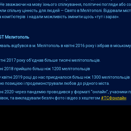
 Не зважаючи на мову їхнього спілкування, політичні погляди або с
или спільну цінність для людей — Свято в Мелітополі. Відірвали міст
та комп’ютерів і надали можливість змінити щось «тут і зараз».
EST Мелитополь
аль відбувся в м. Мелітополь в квітні 2016 року і зібрав в міськом
ітні 2017 року об’єднав більше тисячі мелітопольців.
ітні 2018 прийшло більш ніж 1200 мелітопольців
 квітні 2019 році до нас приєдналося більш ніж 1300 мелітопольців
ю позицією і продемонстрували любов до рідного міста.
ітні 2020 через пандемію проводився у форматі “онлайн”, учасники
мівок, та викладували безліч фото і відео з хєштегом
#ТСФонлайн