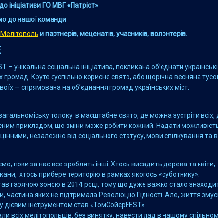
о ініціативи ГО МВГ «Патріот»
о до нашої команди
_Мелітополь
и партнерів, меценатів, учасників, волонтерів.
Е
T – унікальна соціальна ініціатива, покликана об’єднати українські
іх громад. Круте суспільно корисне свято, або щорічна весняна тус
 своїх — спрямована на об’єднання громад українських міст.
агальноміську толоку, в масштабне свято, де можна зустріти всіх, де
сним прикладом, що зміни може робити кожний. Надати можливіст
цінними, незалежно від соціального статусу, мови спілкування та ві
аємо, поки за нас все зроблять інші. Хтось висадить дерева та квіти,
ани, хтось прибере територію в рамках якогось «суботнику».
тав гарячою зоною в 2014 році, тому що дуже важко стало знаходит
, частина яких не підтримала Революцію Гідності. Але, життя зму
му дієвим інструментом став «ТомСойєрFEST».
и всіх мелітопольців, без винятку, навести лад в нашому спільном