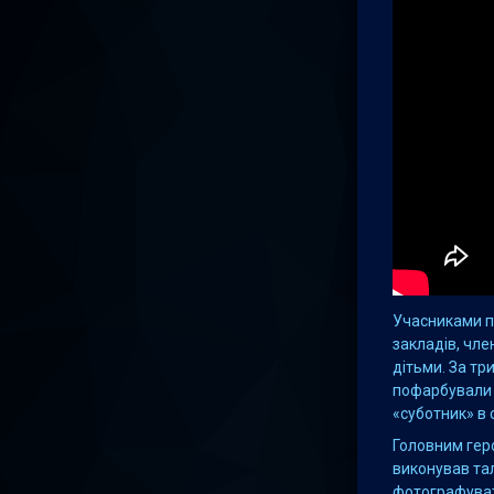
Учасниками по
закладів, чле
дітьми. За тр
пофарбували 
«суботник» в 
Головним гер
виконував тал
фотографуват