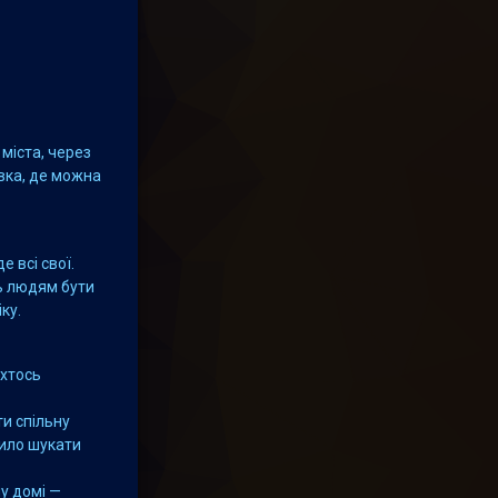
 міста, через
овка, де можна
 всі свої.
ь людям бути
ку.
 хтось
и спільну
сило шукати
у домі —