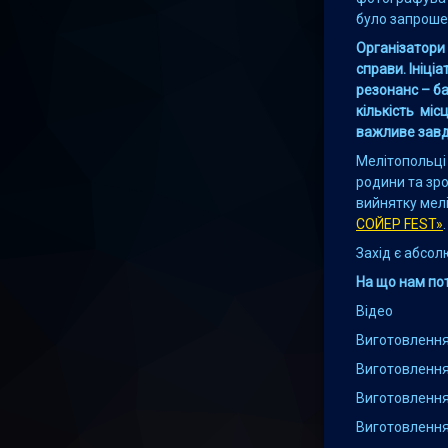
було запроше
Організатори
справи. Ініці
резонанс – баг
кількість мі
важливе завд
Мелітопольці
родини та зро
вийнятку мелі
СОЙЕР FEST»
.
Захід є абсо
На що нам пот
Відео
Виготовлення
Виготовлення
Виготовлення
Виготовлення