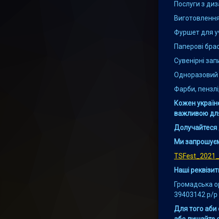
Послуги з диз
Виготовленн
Фуршет для у
Паперові бра
Сувенірні зап
Одноразовий 
Фарби, пензлі
Кожен україн
важливою для
Долучайтеся д
Ми запрошуєм
ТSFest_2021
Наші реквізит
Громадська о
39403142 р/
Для того аби 