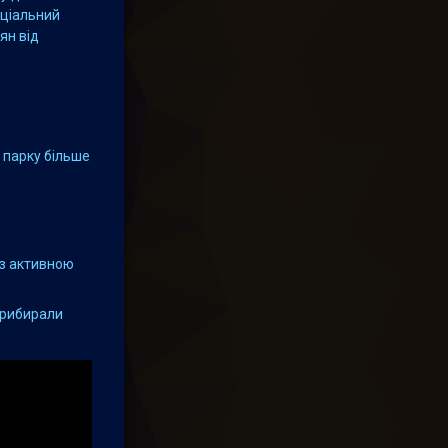
оціальний
ян від
у парку більше
 з активною
 прибирали