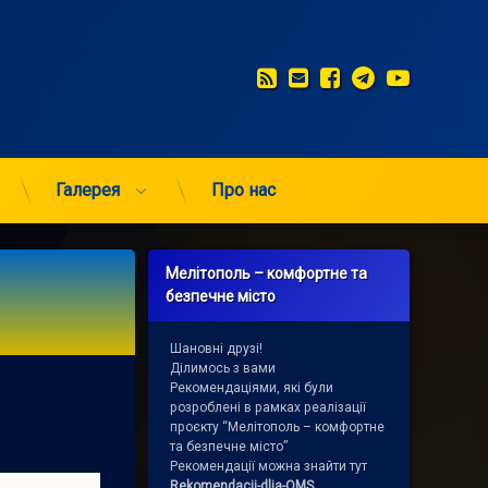
RSS
E-mail
Facebook
Telegram
YouTub
Галерея
Про нас
Мелітополь – комфортне та
безпечне місто
Шановні друзі!
Ділимось з вами
Рекомендаціями, які були
розроблені в рамках реалізації
проєкту “Мелітополь – комфортне
та безпечне місто”
Рекомендації можна знайти тут
Rekomendacii-dlja-OMS