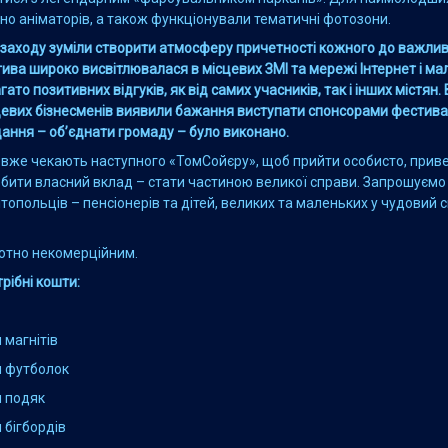
но аніматорів, а також функціонували тематичні фотозони.
 заходу зуміли створити атмосферу причетності кожного до важлив
атива широко висвітлювалася в місцевих ЗМІ та мережі Інтернет і м
ато позитивних відгуків, як від самих учасників, так і інших містян.
сцевих бізнесменів виявили бажання виступати спонсорами фестив
ання – об’єднати громаду – було виконано.
 вже чекають наступного «ТомСойєру», щоб прийти особисто, приве
бити власний вклад – стати частиною великої справи. Запрошуємо 
топольців – пенсіонерів та дітей, великих та маленьких у чудовий с
лютно некомерційним.
рібні кошти:
 магнітів
 футболок
 подяк
 бігбордів