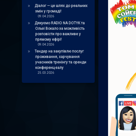
Діалог — це шлях до реальних
змін у громаді!
09.04.2026
Дякуємо RADIO NA DOTYK та
Ользі Вокало за можливість
розповісти про важливе у
прямому ефірі!
09.04.2026
Тендер на закупівлю послуг
проживання, харчування
учасників тренінгу та оренди
конференц-залу
25.03.2026