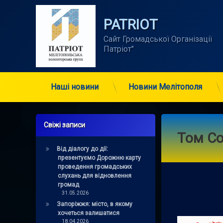
Skip
to
PATRIOT
content
Сайт Громадської Організації      
Патріот"
Наші новини
Новини Мелітополя
Свіжі записи
Том Со
Від діалогу до дії:
презентуємо Дорожню карту
проведення громадських
слухань для відновлення
громад
31.05.2026
Запоріжжя: місто, в якому
хочеться залишатися
18.04.2026