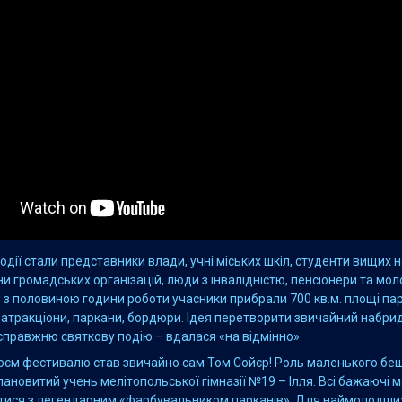
дії стали представники влади, учні міських шкіл, студенти вищих 
ни громадських організацій, люди з інвалідністю, пенсіонери та моло
и з половиною години роботи учасники прибрали 700 кв.м. площі пар
атракціони, паркани, бордюри. Ідея перетворити звичайний набри
справжню святкову подію – вдалася «на відмінно».
оєм фестивалю став звичайно сам Том Сойєр! Роль маленького бе
ановитий учень мелітопольської гімназії №19 – Ілля. Всі бажаючі 
ися з легендарним «фарбувальником парканів». Для наймолодших