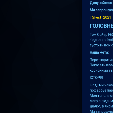
Долучайтеся д
Ми запрошуєм
ТSFest_2021
ГОЛОВН
Том Сойер FES
з’єднання їхн
зустріти всіх
Наша мета:
Перетворити з
Показати вла
корисними та 
ІСТОРІЯ
Іноді, ми чек
пофарбує парк
Мелітополь с
мову з людьми
діалог, в яко
Ми запрошувал