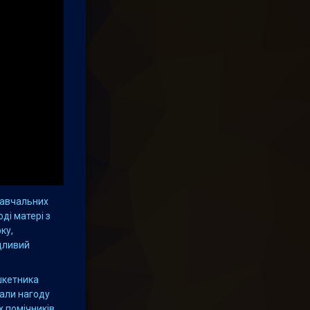
навчальних
ді матері з
ку,
дливий
шкетника
мали нагоду
 помічників