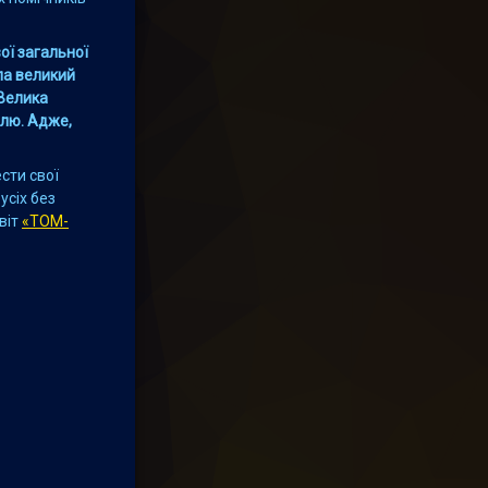
ої загальної
ала великий
 Велика
алю. Адже,
сти свої
усіх без
віт
«ТОМ-