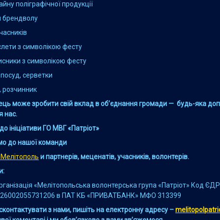
айну поліграфічної продукції
я брендволу
часників
слети з символікою фесту
исники з символікою фесту
посуд, серветки
, розчинник
ець може зробити свій вклад в об’єднання громади — будь-яка до
 нас.
о ініціативи ГО МВГ «Патріот»
о до нашої команди
_Мелітополь
и партнерів, меценатів, учасників, волонтерів.
и:
рганізація «Мелітопольська волонтерська група «Патріот» Код ЄД
р 26002055731206 в ПАТ КБ «ПРИВАТБАНК» МФО 313399
сконтактувати з нами, пишіть на електронну адресу –
melitopolpatr