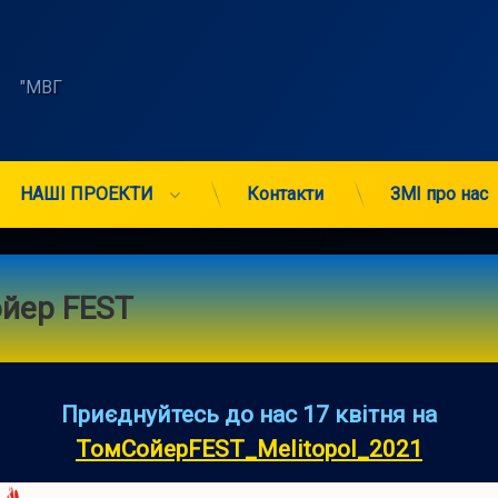
    "МВГ 
НАШІ ПРОЕКТИ
Контакти
ЗМІ про нас
йер FEST
Приєднуйтесь до нас 17 квітня на
ТомСойерFEST_Melitopol_2021