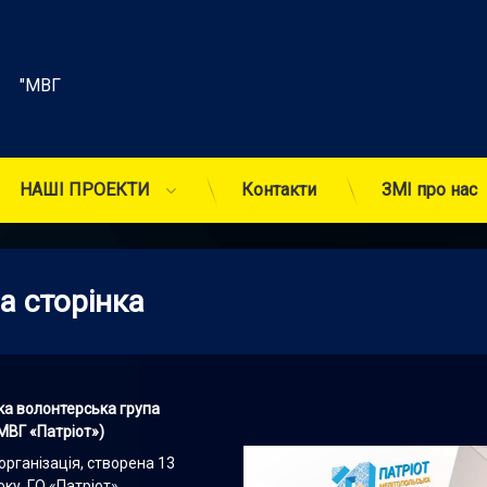
    "МВГ 
НАШІ ПРОЕКТИ
Контакти
ЗМІ про нас
а сторінка
а волонтерська група
МВГ «Патріот»)
організація, створена 13
ку. ГО «Патріот»