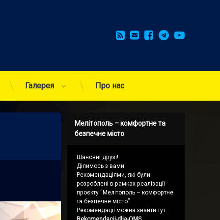
RSS
E-mail
Facebook
Telegram
YouTub
Галерея
Про нас
Мелітополь – комфортне та
безпечне місто
Шановні друзі!
Ділимось з вами
Рекомендаціями, які були
розроблені в рамках реалізації
проєкту “Мелітополь – комфортне
та безпечне місто”
Рекомендації можна знайти тут
Rekomendacii-dlja-OMS