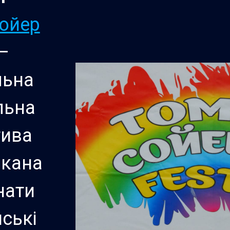
ойер
—
льна
льна
тива
икана
нати
нські