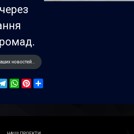
 через
ання
громад.
аших новостей…
ebook
iber
Telegram
WhatsApp
Pinterest
Поділитися
НАШІ ПРОЕКТИ