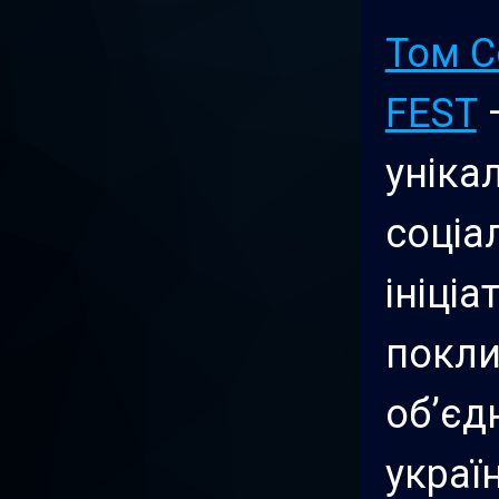
Том С
FEST
уніка
соціа
ініціа
покл
об’єд
украї