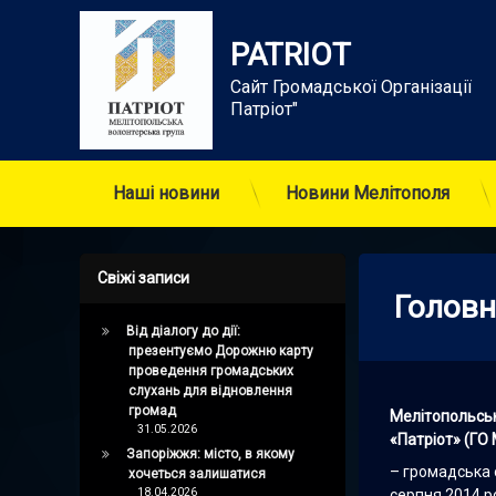
Skip
to
PATRIOT
content
Сайт Громадської Організації      
Патріот"
Наші новини
Новини Мелітополя
Свіжі записи
Головн
Від діалогу до дії:
презентуємо Дорожню карту
проведення громадських
слухань для відновлення
громад
Мелітопольськ
31.05.2026
«Патріот» (ГО 
Запоріжжя: місто, в якому
– громадська 
хочеться залишатися
18.04.2026
серпня 2014 ро