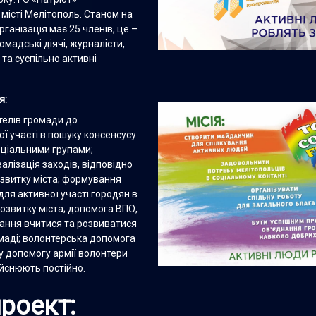
 місті Мелітополь. Станом на
організація має 25 членів, це –
омадські діячі, журналісти,
та суспільно активні
я:
елів громади до
ї участі в пошуку консенсусу
оціальними групами;
алізація заходів, відповідно
розвитку міста; формування
ля активної участі городян в
озвитку міста; допомога ВПО,
ання вчитися та розвиватися
омаді; волонтерська допомога
у допомогу армії волонтери
ійснюють постійно.
роект: