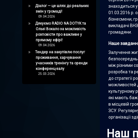
Діалог — це шлях до реальних
знаходиться у
змін у громаді!
01.03.2016 р. 
09.04.2026
бізнесмени, гр
Дякуємо RADIO NA DOTYK та
викладачі ВНЗ 
Ользі Вокало за можливість
громадяни.
розповісти про важливе у
прямому ефірі!
Наше завданн
09.04.2026
Тендер на закупівлю послуг
Залучення жит
проживання, харчування
безпосередньо
учасників тренінгу та оренди
між різними с
конференц-залу
розробка та ре
25.03.2026
до стратегії 
можливостей д
культурному р
які мають баж
в місцевій гр
ЗСУ. Регулярн
організації зд
Наш п