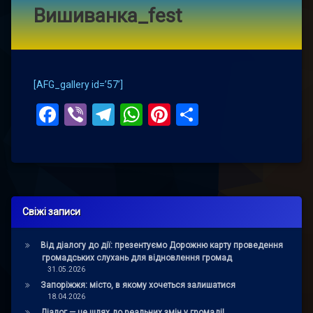
Вишиванка_fest
[AFG_gallery id=’57’]
Facebook
Viber
Telegram
WhatsApp
Pinterest
Поділитис
Свіжі записи
Від діалогу до дії: презентуємо Дорожню карту проведення
громадських слухань для відновлення громад
31.05.2026
Запоріжжя: місто, в якому хочеться залишатися
18.04.2026
Діалог — це шлях до реальних змін у громаді!