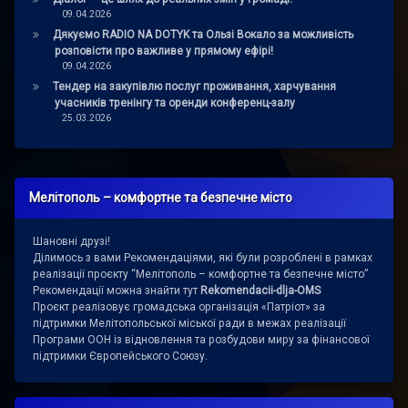
09.04.2026
Дякуємо RADIO NA DOTYK та Ользі Вокало за можливість
розповісти про важливе у прямому ефірі!
09.04.2026
Тендер на закупівлю послуг проживання, харчування
учасників тренінгу та оренди конференц-залу
25.03.2026
Мелітополь – комфортне та безпечне місто
Шановні друзі!
Ділимось з вами Рекомендаціями, які були розроблені в рамках
реалізації проєкту “Мелітополь – комфортне та безпечне місто”
Рекомендації можна знайти тут
Rekomendacii-dlja-OMS
Проєкт реалізовує громадська організація «Патріот» за
підтримки Мелітопольської міської ради в межах реалізації
Програми ООН із відновлення та розбудови миру за фінансової
підтримки Європейського Союзу.