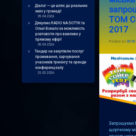
Діалог — це шлях до реальних
запрош
Том Сойєр FEST 2
змін у громаді!
09.04.2026
ТОМ С
ТомСойерФэст Ме
Дякуємо RADIO NA DOTYK та
2017
Ользі Вокало за можливість
розповісти про важливе у
прямому ефірі!
Posted on
30.03
09.04.2026
Тендер на закупівлю послуг
проживання, харчування
учасників тренінгу та оренди
конференц-залу
25.03.2026
Запрошуємо В
щорічному мі
соціального 