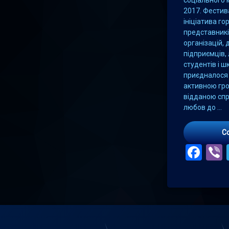
2017. Фестив
ініціатива г
представникі
організацій,
підприємців, 
студентів і ш
приєдналося 
активною гро
відданою сп
любов до …
C
Fac