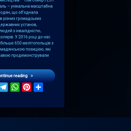
аль – унікальна масштабна
ородян, що об’єднала
в різних громадських
 державних установ,
людей з інвалідністю,
колярів. У 2016 році до нас
більше 650 мелітопольців з
мадянською позицією, які
равою продемонстрували
Мелітопольська міська рада запрошує усіх на ТОМ 
ontinue reading
ebook
Viber
Telegram
WhatsApp
Pinterest
Поділитися