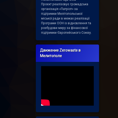
Проєкт реалізовує громадська
організація «Патріот» за
підтримки Мелітопольської
міської ради в межах реалізації
Програми ООН із відновлення та
розбудови миру за фінансової
підтримки Європейського Союзу.
Движение Zerowaste в
Мелитополе