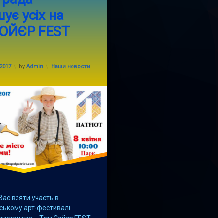
ує усіх на
017
ОЙЄР FEST
литополь
Categories:
.2017
by
Admin
Наши новости
ас взяти участь в
ському арт-фестивалі
мистецтва – Том Сойєр FEST