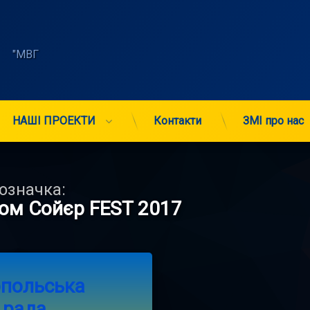
    "МВГ 
НАШІ ПРОЕКТИ
Контакти
ЗМІ про нас
означка:
ом Сойєр FEST 2017
on Мелітопольська міська рада запрошує усіх на ТОМ СОЙЄР FEST 20
Comment
опольська
 рада