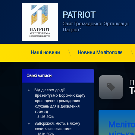
Skip
to
PATRIOT
content
Сайт Громадської Організації      
Патріот"
Наші новини
Новини Мелітополя
Свіжі записи
П
Т
Від діалогу до дії:
презентуємо Дорожню карту
проведення громадських
слухань для відновлення
громад
Tagged
Leave a 
31.05.2026
мелитополь
Меліт
Запоріжжя: місто, в якому
хочеться залишатися
міська
патриот
18.04.2026