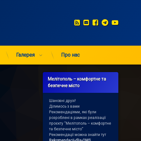
RSS
E-mail
Facebook
Telegram
YouTub
Галерея
Про нас
Мелітополь – комфортне та
безпечне місто
Шановні друзі!
Ділимось з вами
Рекомендаціями, які були
розроблені в рамках реалізації
17
проєкту “Мелітополь – комфортне
та безпечне місто”
Рекомендації можна знайти тут
Rekomendacii-dlja-OMS