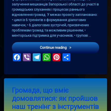
залучення мешканців Запорізької області до участі в
громадських слуханнях і процесах раннього
відновлення громад. У межах проєкту заплановано:
• цикл із 6 тренінгів з формування діалогових
навичок; • 6 діалогових зустрічей, присвячених
проблемам громад та можливим рішенням; •
менторська підтримка для учасників; • групові …
Громадська організація «М
Continue reading
Facebook
Viber
Telegram
WhatsApp
Pinterest
Поділитис
Leave
Громада, що вміє
a
Comment
домовлятися: як пройшов
on
Громада,
наш тренінг з інструментів
що
вміє