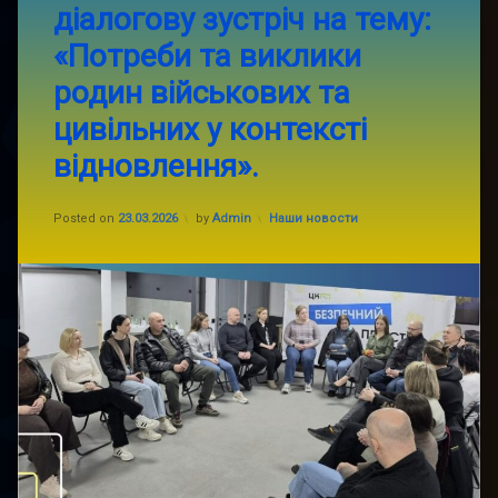
діалогову зустріч на тему:
ми
провели
«Потреби та виклики
надзвичайно
важливу
родин військових та
діалогову
зустріч
цивільних у контексті
на
тему:
відновлення».
«Потреби
та
Updated on
23.03.2026
виклики
Categories:
Posted on
23.03.2026
by
Admin
Наши новости
родин
військових
та
цивільних
у
контексті
відновлення».