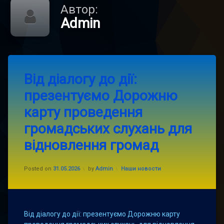
Автор:
Admin
Leave
Від діалогу до дії:
a
Comment
презентуємо Дорожню
on
Від
карту проведення
діалогу
до
громадських слухань для
дії:
презентуємо
відновлення громад
Дорожню
карту
проведення
Updated on
01.06.2026
Categories:
Posted on
31.05.2026
by
Admin
Наши новости
громадських
слухань
для
відновлення
громад
Від діалогу до дії: презентуємо Дорожню карту