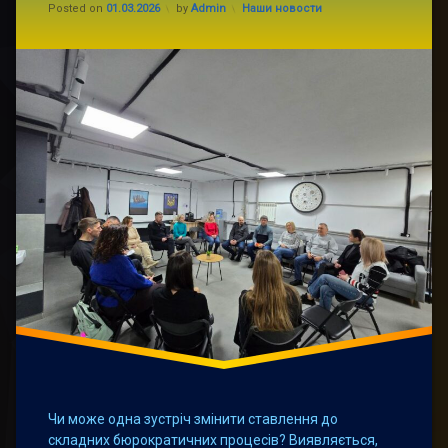
Updated on
23.03.2026
Categories:
Posted on
01.03.2026
by
Admin
Наши новости
реальний
важіль
впливу?
Чи може одна зустріч змінити ставлення до
складних бюрократичних процесів? Виявляється,