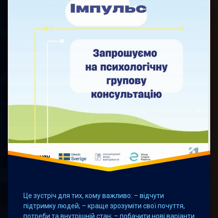
Це зустріч для тих, кому важливо: – відчути
підтримку людей; – краще зрозуміти свої почуття,
потреби та внутрішній стан; – побачити нові варіанти