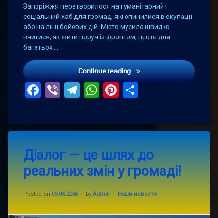
Запоріжжя перетворилося на гуманітарний і
соціальний хаб для громад, які опинилися в окупації
або на лінії бойових дій. Місто мусило швидко
вчитися, як жити поруч із фронтом, проте для
багатьох …
Запоріжжя: місто, в якому
Continue reading
Facebook
Viber
Telegram
WhatsApp
Pinterest
Поділитис
Leave
Діалог — це шлях до
a
Comment
реальних змін у громаді!
on
Діалог
—
Updated on
09.04.2026
це
Categories:
Posted on
09.04.2026
by
Admin
Наши новости
шлях
до