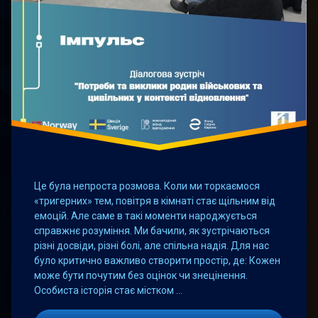
Це була непроста розмова. Коли ми торкаємося
«тригерних» тем, повітря в кімнаті стає щільним від
емоцій. Але саме в такі моменти народжується
справжнє розуміння. Ми бачили, як зустрічаються
різні досвіди, різні болі, але спільна надія. Для нас
було критично важливо створити простір, де: Кожен
може бути почутим без оцінок чи знецінення.
Особиста історія стає містком …