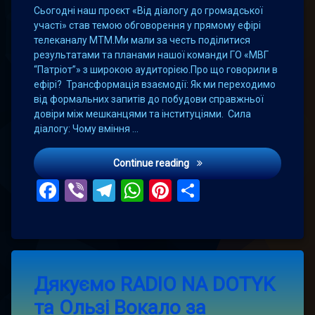
Сьогодні наш проєкт «Від діалогу до громадської
участі» став темою обговорення у прямому ефірі
телеканалу МТМ.Ми мали за честь поділитися
результатами та планами нашої команди ГО «МВГ
“Патріот”» з широкою аудиторією.Про що говорили в
ефірі? Трансформація взаємодії: Як ми переходимо
від формальних запитів до побудови справжньої
довіри між мешканцями та інституціями. Сила
діалогу: Чому вміння …
Діалог — це шлях до реаль
Continue reading
Facebook
Viber
Telegram
WhatsApp
Pinterest
Поділитис
Leave
Дякуємо RADIO NA DOTYK
a
Comment
та Ользі Вокало за
on