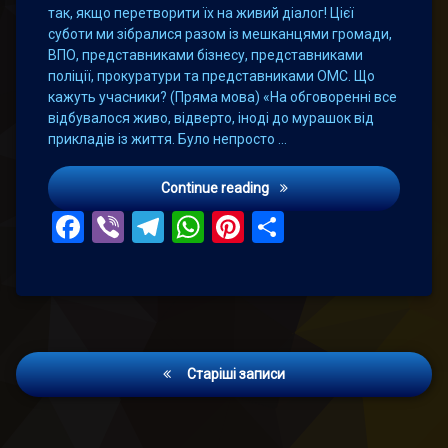
так, якщо перетворити їх на живий діалог! Цієї
суботи ми зібралися разом із мешканцями громади,
ВПО, представниками бізнесу, представниками
поліції, прокуратури та представниками ОМС. Що
кажуть учасники? (Пряма мова) «На обговоренні все
відбувалося живо, відверто, іноді до мурашок від
прикладів із життя. Було непросто …
Громадські слухання: фор
Continue reading
Facebook
Viber
Telegram
WhatsApp
Pinterest
Поділитис
Навігація
Старіші записи
записів