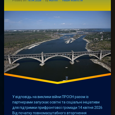
в
Categories:
Posted on
18.04.2026
by
Admin
Наши новости
якому
хочеться
залишатися
У відповідь на виклики війни ПРООН разом із
партнерами запускає освітні та соціальні ініціативи
для підтримки прифронтової громади 14 квітня 2026
Від початку повномасштабного вторгнення