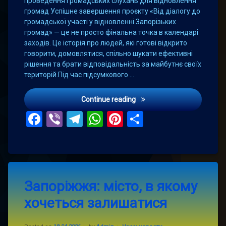
проведення громадських слухань для відновлення
громад Успішне завершення проєкту «Від діалогу до
громадської участі у відновленні Запорізьких
громад» — це не просто фінальна точка в календарі
заходів. Це історія про людей, які готові відкрито
говорити, домовлятися, спільно шукати ефективні
рішення та брати відповідальність за майбутнє своїх
територій.Під час підсумкового …
Від діалогу до дії: през
Continue reading
Facebook
Viber
Telegram
WhatsApp
Pinterest
Поділитис
Leave
Запоріжжя: місто, в якому
a
Comment
хочеться залишатися
on
Запоріжжя:
місто,
Updated on
18.04.2026