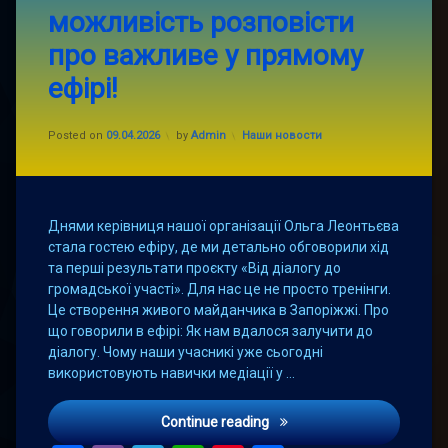
Дякуємо
можливість розповісти
RADIO
NA
про важливе у прямому
DOTYK
та
ефірі!
Ользі
Вокало
за
Updated on
09.04.2026
Categories:
Posted on
09.04.2026
by
Admin
Наши новости
можливість
розповісти
про
важливе
у
Днями керівниця нашої організації Ольга Леонтьєва
прямому
стала гостею ефіру, де ми детально обговорили хід
ефірі!
та перші результати проєкту «Від діалогу до
громадської участі». Для нас це не просто тренінги.
Це створення живого майданчика в Запоріжжі. Про
що говорили в ефірі: Як нам вдалося залучити до
діалогу. Чому наши учасникі уже сьогодні
використовують навички медіації у …
Дякуємо RADIO NA DOTYK т
Continue reading