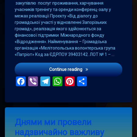
закупівлю послуг проживання, харчування
учасників тренінгу та оренди конференц-залу у
межах реалізації Проєкту «Від діалогу до
громадської участі у відновленні Запорізьких
громад», реалізація якого здійснюється за
фінансової підтримки Міжнародного фонду
«Відродження». Найменування – Громадська
організація «Мелітопольська волонтерська група
«Патріот» Код за ЄДРПОУ 39403142. ЛОТ № 1 – …
Тендер на закупівлю посл
Continue reading
Facebook
Viber
Telegram
WhatsApp
Pinterest
Поділитис
Leave
Днями ми провели
a
Comment
надзвичайно важливу
on
Днями