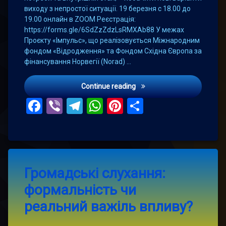
виходу з непростої ситуації. 19 березня с 18.00 до
19.00 онлайн в ZOOM Реєстрація:
https://forms.gle/6SdZzZdzLsRMXAb88 У межах
Проєкту «Імпульс», що реалізовується Міжнародним
фондом «Відродження» та Фондом Східна Європа за
фінансування Норвегії (Norad) …
Запрошуємо на психологіч
Continue reading
Facebook
Viber
Telegram
WhatsApp
Pinterest
Поділитис
Leave
Громадські слухання:
a
Comment
формальність чи
on
Громадські
реальний важіль впливу?
слухання:
формальність
чи