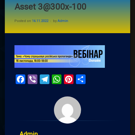
Asset 3@300x-100
Posted on
16.11.2022
by
Admin
Facebook
Viber
Telegram
WhatsApp
Pinterest
Поділитис
Admin