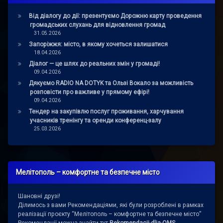
Від діалогу до дії: презентуємо Дорожню карту проведення
громадських слухань для відновлення громад
31.05.2026
Запоріжжя: місто, в якому хочеться залишатися
18.04.2026
Діалог — це шлях до реальних змін у громаді!
09.04.2026
Дякуємо RADIO NA DOTYK та Ользі Вокало за можливість
розповісти про важливе у прямому ефірі!
09.04.2026
Тендер на закупівлю послуг проживання, харчування
учасників тренінгу та оренди конференц-залу
25.03.2026
Мелітополь – комфортне та безпечне місто
Шановні друзі!
Ділимось з вами Рекомендаціями, які були розроблені в рамках
реалізації проєкту “Мелітополь – комфортне та безпечне місто”
Рекомендації можна знайти тут
Rekomendacii-dlja-OMS