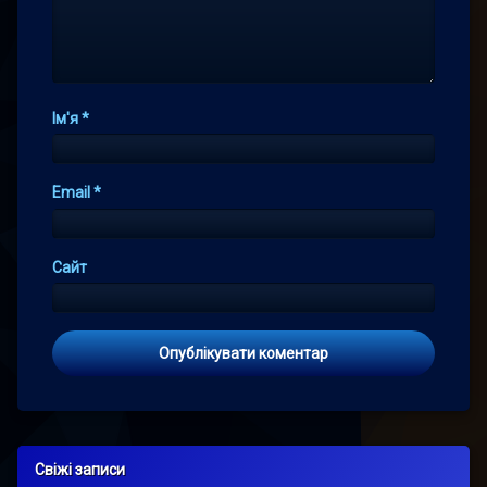
Ім'я
*
Email
*
Сайт
Свіжі записи