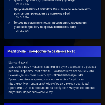
Діалог — це шлях до реальних змін у громаді!
09.04.2026
Дякуємо RADIO NA DOTYK та Ользі Вокало за можливість
розповісти про важливе у прямому ефірі!
09.04.2026
Тендер на закупівлю послуг проживання, харчування
учасників тренінгу та оренди конференц-залу
25.03.2026
Мелітополь – комфортне та безпечне місто
Шановні друзі!
Ділимось з вами Рекомендаціями, які були розроблені в рамках
реалізації проєкту “Мелітополь – комфортне та безпечне місто”
Рекомендації можна знайти тут
Rekomendacii-dlja-OMS
Проєкт реалізовує громадська організація «Патріот» за
підтримки Мелітопольської міської ради в межах реалізації
Програми ООН із відновлення та розбудови миру за фінансової
підтримки Європейського Союзу.