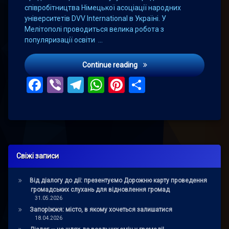
співробітництва Німецької асоціації народних
університетів DVV International в Україні. У
Мелітополі проводиться велика робота з
популяризації освіти …
Концепція «Місто, що навч
Continue reading
Facebook
Viber
Telegram
WhatsApp
Pinterest
Поділитис
Свіжі записи
Від діалогу до дії: презентуємо Дорожню карту проведення
громадських слухань для відновлення громад
31.05.2026
Запоріжжя: місто, в якому хочеться залишатися
18.04.2026