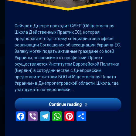
Сейчас в Днепре проходит CiSEP (Общественная
Школа Действенных Практик ЕС), которая
предполагает подготовку специалистов в сфере
реализации Соглашения об ассоциации Украина-ЕС.
Заявку могли подать активные граждане со всей
Украины, независимо от профессии. Проект
осуществляется Институтом Европейской Политики
(Берлин) в сотрудничестве с Днепровским
представительством ВОО «Общественная Палата
Украины» в Днепропетровской области. Школа, где
учат думать по-европейски …
В одной зоне с ЕС
Continue reading
Facebook
Viber
Telegram
WhatsApp
Pinterest
Поділитис