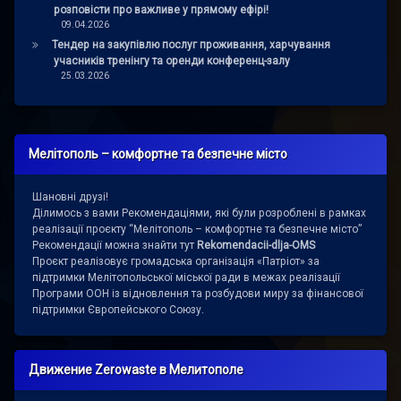
розповісти про важливе у прямому ефірі!
09.04.2026
Тендер на закупівлю послуг проживання, харчування
учасників тренінгу та оренди конференц-залу
25.03.2026
Мелітополь – комфортне та безпечне місто
Шановні друзі!
Ділимось з вами Рекомендаціями, які були розроблені в рамках
реалізації проєкту “Мелітополь – комфортне та безпечне місто”
Рекомендації можна знайти тут
Rekomendacii-dlja-OMS
Проєкт реалізовує громадська організація «Патріот» за
підтримки Мелітопольської міської ради в межах реалізації
Програми ООН із відновлення та розбудови миру за фінансової
підтримки Європейського Союзу.
Движение Zerowaste в Мелитополе