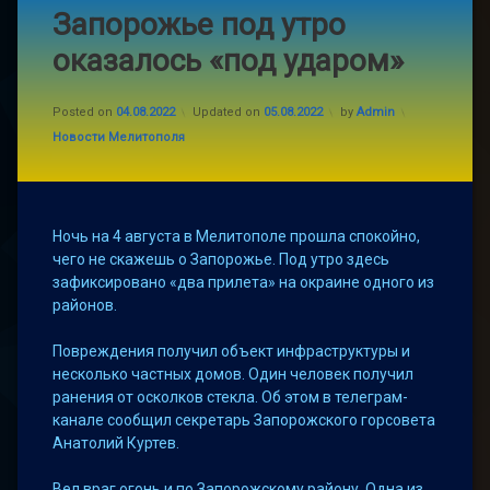
Запорожье под утро
оказалось «под ударом»
Posted on
04.08.2022
Updated on
05.08.2022
by
Admin
Categories:
Новости Мелитополя
Ночь на 4 августа в Мелитополе прошла спокойно,
чего не скажешь о Запорожье. Под утро здесь
зафиксировано «два прилета» на окраине одного из
районов.
Повреждения получил объект инфраструктуры и
несколько частных домов. Один человек получил
ранения от осколков стекла. Об этом в телеграм-
канале сообщил секретарь Запорожского горсовета
Анатолий Куртев.
Вел враг огонь и по Запорожскому району. Одна из