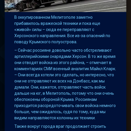
В оккупированном Мелитополе заметно
прибавилось вражеской техники и пока еще
«живой» силы – сюда ее переправляют с
Херсонского направления. Все из-за опасений по
поводу Крымского полуострова.
– Сейчас россияне довольно часто обстреливают
артиллерийскими снарядами Херсон. В то же время
они отводят войска из этого района, – отмечает в
комментариях СМИ военный аналитик Майкл Кларк.
– Они всегда хотели это сделать, но интересно, что
они не отправляют их всех на Донбасс, как мы
думали. Они, кажется, отправляют часть войск
дальше на юг, в Мелитополь, потому что они очень
обеспокоены обороной Крыма. Россиянам
приходится рассредоточивать свои войска немного
больше, чем ожидалось, судя по тому, куда мы
видим направляются колонны их техники.
Также вокруг города враг продолжает строить