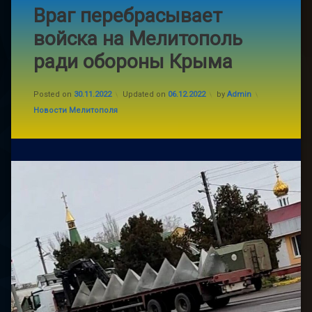
Враг перебрасывает
войска на Мелитополь
ради обороны Крыма
Posted on
30.11.2022
Updated on
06.12.2022
by
Admin
Categories:
Новости Мелитополя