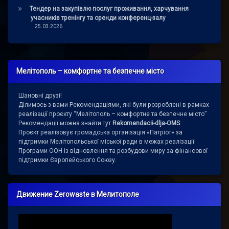
Тендер на закупівлю послуг проживання, харчування
учасників тренінгу та оренди конференц-залу
25.03.2026
Мелітополь – комфортне та безпечне місто
Шановні друзі!
Ділимось з вами Рекомендаціями, які були розроблені в рамках
реалізації проєкту “Мелітополь – комфортне та безпечне місто”
Рекомендації можна знайти тут
Rekomendacii-dlja-OMS
Проєкт реалізовує громадська організація «Патріот» за
підтримки Мелітопольської міської ради в межах реалізації
Програми ООН із відновлення та розбудови миру за фінансової
підтримки Європейського Союзу.
Движение Zerowaste в Мелитополе