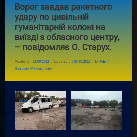
Ворог завдав ракетного
удару по цивільній
гуманітарній колоні на
виїзді з обласного центру,
– повідомляє О. Старух.
Posted on
29.09.2022
Updated on
05.10.2022
by
Admin
Categories:
Новости Мелитополя