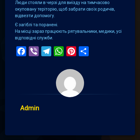
Люди стояли в черзі для виїзду на тимчасово
окуповану теріторію, щоб забрати своїх родичів,
відвезти допомогу.
Є загіблі та поранені.
На місці зараз працюють рятувальники, медики, усі
відповідні служби.
Facebook
Viber
Telegram
WhatsApp
Pinterest
Поділитис
Admin