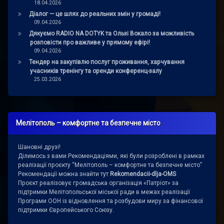
18.04.2026
Діалог — це шлях до реальних змін у громаді!
09.04.2026
Дякуємо RADIO NA DOTYK та Ользі Вокало за можливість
розповісти про важливе у прямому ефірі!
09.04.2026
Тендер на закупівлю послуг проживання, харчування
учасників тренінгу та оренди конференц-залу
25.03.2026
Мелітополь – комфортне та безпечне місто
Шановні друзі!
Ділимось з вами Рекомендаціями, які були розроблені в рамках
реалізації проєкту “Мелітополь – комфортне та безпечне місто”
Рекомендації можна знайти тут
Rekomendacii-dlja-OMS
Проєкт реалізовує громадська організація «Патріот» за
підтримки Мелітопольської міської ради в межах реалізації
Програми ООН із відновлення та розбудови миру за фінансової
підтримки Європейського Союзу.