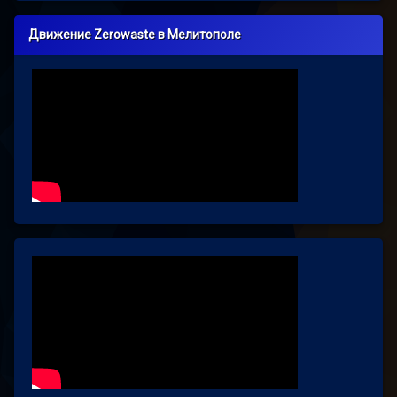
Движение Zerowaste в Мелитополе