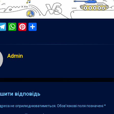
ebook
iber
Telegram
WhatsApp
Pinterest
Поділитися
Admin
s
шити відповідь
адреса не оприлюднюватиметься.
Обов’язкові поля позначені
*