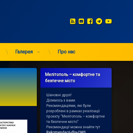
RSS
E-mail
Facebook
Telegram
YouTub
Галерея
Про нас
Мелітополь – комфортне та
безпечне місто
Шановні друзі!
Ділимось з вами
Рекомендаціями, які були
розроблені в рамках реалізації
проєкту “Мелітополь – комфортне
та безпечне місто”
Рекомендації можна знайти тут
Rekomendacii-dlja-OMS