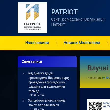
Skip
to
PATRIOT
content
Сайт Громадської Організації      
Патріот"
Наші новини
Новини Мелітополя
Свіжі записи
Влучні
Від діалогу до дії:
презентуємо Дорожню карту
Posted on
10.10.
проведення громадських
слухань для відновлення
громад
31.05.2026
Запоріжжя: місто, в якому
хочеться залишатися
18.04.2026