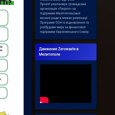
Проєкт реалізовує громадська
організація «Патріот» за
підтримки Мелітопольської
міської ради в межах реалізації
Програми ООН із відновлення та
розбудови миру за фінансової
підтримки Європейського Союзу.
Движение Zerowaste в
Мелитополе