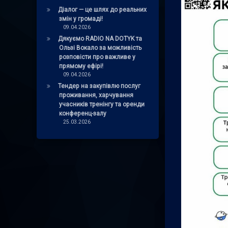
Діалог — це шлях до реальних
змін у громаді!
09.04.2026
Дякуємо RADIO NA DOTYK та
Ользі Вокало за можливість
розповісти про важливе у
прямому ефірі!
09.04.2026
Тендер на закупівлю послуг
проживання, харчування
учасників тренінгу та оренди
конференц-залу
25.03.2026