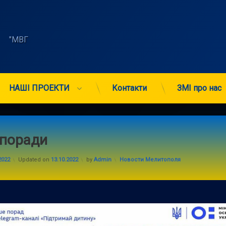
    "МВГ 
НАШІ ПРОЕКТИ
Контакти
ЗМІ про нас
 поради
Categories:
2022
Updated on
13.10.2022
by
Admin
Новости Мелитополя