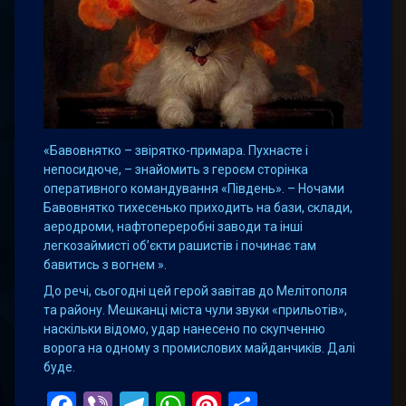
«Бавовнятко – звірятко-примара. Пухнасте і
непосидюче, – знайомить з героєм сторінка
оперативного командування «Південь». – Ночами
Бавовнятко тихесенько приходить на бази, склади,
аеродроми, нафтопереробні заводи та інші
легкозаймисті об’єкти рашистів і починає там
бавитись з вогнем ».
До речі, сьогодні цей герой завітав до Мелітополя
та району. Мешканці міста чули звуки «прильотів»,
наскільки відомо, удар нанесено по скупченню
ворога на одному з промислових майданчиків. Далі
буде.