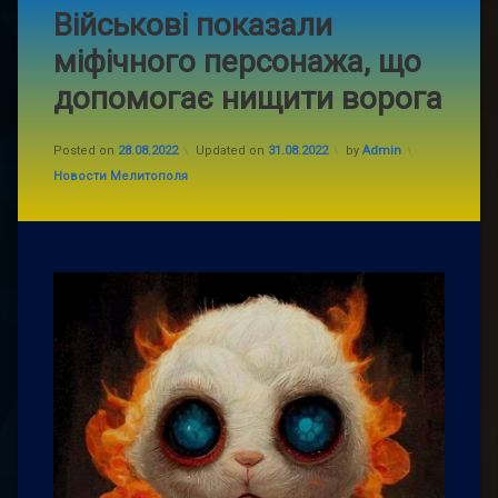
Військові показали
міфічного персонажа, що
допомогає нищити ворога
Posted on
28.08.2022
Updated on
31.08.2022
by
Admin
Categories:
Новости Мелитополя