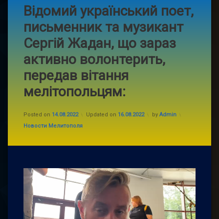
Відомий український поет,
письменник та музикант
Сергій Жадан, що зараз
активно волонтерить,
передав вітання
мелітопольцям:
Posted on
14.08.2022
Updated on
16.08.2022
by
Admin
Categories:
Новости Мелитополя