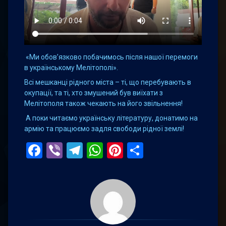
«Ми обов’язково побачимось після нашої перемоги
в українському Мелітополі».
Всі мешканці рідного міста – ті, що перебувають в
окупації, та ті, хто змушений був виїхати з
Мелітополя також чекають на його звільнення!
А поки читаємо українську літературу, донатимо на
армію та працюємо задля свободи рідної землі!
Facebook
Viber
Telegram
WhatsApp
Pinterest
Поділитис