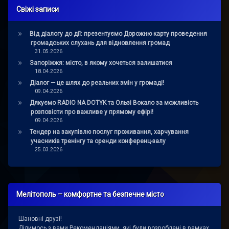
Свіжі записи
Від діалогу до дії: презентуємо Дорожню карту проведення
громадських слухань для відновлення громад
31.05.2026
Запоріжжя: місто, в якому хочеться залишатися
18.04.2026
Діалог — це шлях до реальних змін у громаді!
09.04.2026
Дякуємо RADIO NA DOTYK та Ользі Вокало за можливість
розповісти про важливе у прямому ефірі!
09.04.2026
Тендер на закупівлю послуг проживання, харчування
учасників тренінгу та оренди конференц-залу
25.03.2026
Мелітополь – комфортне та безпечне місто
Шановні друзі!
Ділимось з вами Рекомендаціями, які були розроблені в рамках