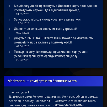
Від діалогу до дії: презентуємо Дорожню карту проведення
громадських слухань для відновлення громад
31.05.2026
Запоріжжя: місто, в якому хочеться залишатися
18.04.2026
Діалог — це шлях до реальних змін у громаді!
09.04.2026
Дякуємо RADIO NA DOTYK та Ользі Вокало за можливість
розповісти про важливе у прямому ефірі!
09.04.2026
Тендер на закупівлю послуг проживання, харчування
учасників тренінгу та оренди конференц-залу
25.03.2026
Мелітополь – комфортне та безпечне місто
Шановні друзі!
Ділимось з вами Рекомендаціями, які були розроблені в рамках
реалізації проєкту “Мелітополь – комфортне та безпечне місто”
Рекомендації можна знайти тут
Rekomendacii-dlja-OMS