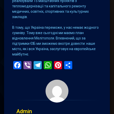
реалізували 15 масштабних проєктів з
тепломодернізації та капітального ремонту
медичних, освітніх, спортивних та культурних
закладів.
.
В тому, що Україна переможе, у нас немає жодного
сумніву. Тому вже сьогодні ми маємо план
відновлення Мелітополя. Впевнений, що за
підтримки ЄІБ ми зможемо вкотре довести: наше
місто, як і вся Україна, заслуговує на європейське
майбутнє.
Facebook
Viber
Telegram
WhatsApp
Pinterest
Поділитис
Admin