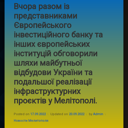
Вчора разом із
представниками
Європейського
інвестиційного банку та
інших європейських
інституцій обговорили
шляхи майбутньої
відбудови України та
подальшої реалізації
інфраструктурних
проєктів у Мелітополі.
Posted on
17.09.2022
Updated on
20.09.2022
by
Admin
Categories:
Новости Мелитополя