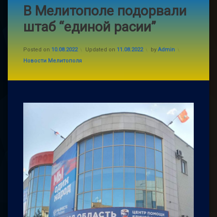
В Мелитополе подорвали
штаб “единой расии”
Posted on
10.08.2022
Updated on
11.08.2022
by
Admin
Categories:
Новости Мелитополя