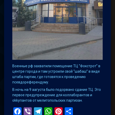
Военные pф захватили помещение ТЦ “Фокстрот” в
центре города и там устроили свой “шабаш” в виде
штаба партии, где готовятся к проведению
псевдореферендуму.
В ночь на 9 аагуста было подорвано сдание ТЦ. Это
первое предупреждение для коллаборантов и
okkyпантов от мелитопольских партизан.
Facebook
Viber
Telegram
WhatsApp
Pinterest
Поділитис