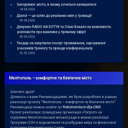
Запоріжжя: місто, в якому хочеться залишатися
18.04.2026
Діалог — це шлях до реальних змін у громаді!
09.04.2026
Дякуємо RADIO NA DOTYK та Ользі Вокало за можливість
розповісти про важливе у прямому ефірі!
09.04.2026
Тендер на закупівлю послуг проживання, харчування
учасників тренінгу та оренди конференц-залу
25.03.2026
Мелітополь – комфортне та безпечне місто
Шановні друзі!
Ділимось з вами Рекомендаціями, які були розроблені в рамках
реалізації проєкту “Мелітополь – комфортне та безпечне місто”
Рекомендації можна знайти тут
Rekomendacii-dlja-OMS
Проєкт реалізовує громадська організація «Патріот» за
підтримки Мелітопольської міської ради в межах реалізації
Програми ООН із відновлення та розбудови миру за фінансової
підтримки Європейського Союзу.