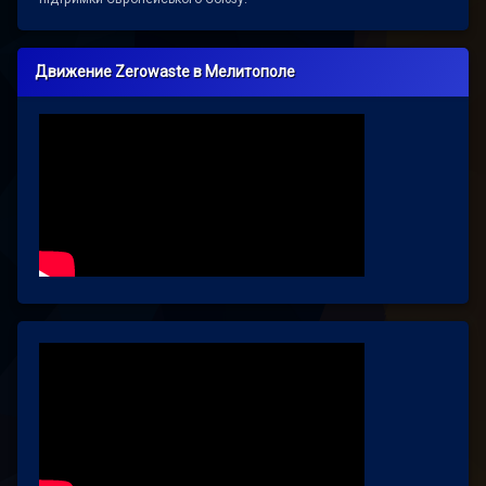
Движение Zerowaste в Мелитополе