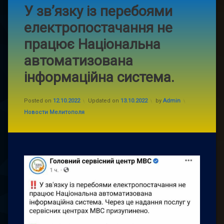
У зв’язку із перебоями
електропостачання не
працює Національна
автоматизована
інформаційна система.
Posted on
12.10.2022
Updated on
13.10.2022
by
Admin
Categories:
Новости Мелитополя