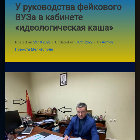
У руководства фейкового
ВУЗа в кабинете
«идеологическая каша»
Posted on
29.10.2022
Updated on
01.11.2022
by
Admin
Categories:
Новости Мелитополя