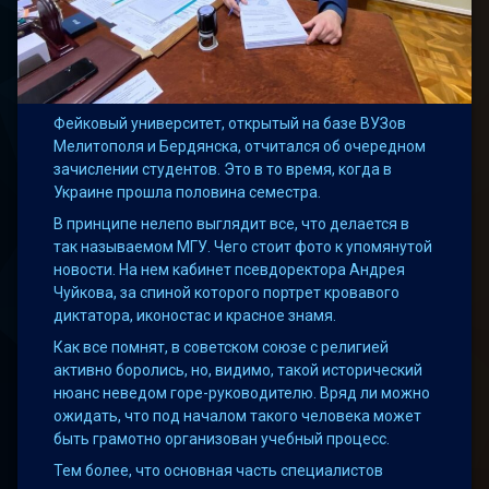
Фейковый университет, открытый на базе ВУЗов
Мелитополя и Бердянска, отчитался об очередном
зачислении студентов. Это в то время, когда в
Украине прошла половина семестра.
В принципе нелепо выглядит все, что делается в
так называемом МГУ. Чего стоит фото к упомянутой
новости. На нем кабинет псевдоректора Андрея
Чуйкова, за спиной которого портрет кровавого
диктатора, иконостас и красное знамя.
Как все помнят, в советском союзе с религией
активно боролись, но, видимо, такой исторический
нюанс неведом горе-руководителю. Вряд ли можно
ожидать, что под началом такого человека может
быть грамотно организован учебный процесс.
Тем более, что основная часть специалистов