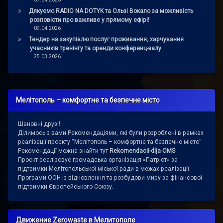
Дякуємо RADIO NA DOTYK та Ользі Вокало за можливість
розповісти про важливе у прямому ефірі!
09.04.2026
Тендер на закупівлю послуг проживання, харчування
учасників тренінгу та оренди конференц-залу
25.03.2026
Мелітополь – комфортне та безпечне місто
Шановні друзі!
Ділимось з вами Рекомендаціями, які були розроблені в рамках
реалізації проєкту “Мелітополь – комфортне та безпечне місто”
Рекомендації можна знайти тут
Rekomendacii-dlja-OMS
Проєкт реалізовує громадська організація «Патріот» за
підтримки Мелітопольської міської ради в межах реалізації
Програми ООН із відновлення та розбудови миру за фінансової
підтримки Європейського Союзу.
Движение Zerowaste в Мелитополе