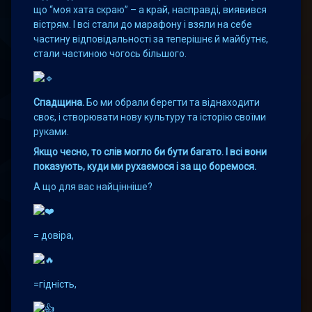
що “моя хата скраю” – а край, насправді, виявився
вістрям. І всі стали до марафону і взяли на себе
частину відповідальності за теперішнє й майбутнє,
стали частиною чогось більшого.
Спадщина.
Бо ми обрали берегти та віднаходити
своє, і створювати нову культуру та історію своїми
руками.
Якщо чесно, то слів могло би бути багато. І всі вони
показують, куди ми рухаємося і за що боремося.
А що для вас найцінніше?
= довіра,
=гідність,