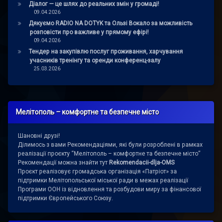
Діалог — це шлях до реальних змін у громаді!
09.04.2026
Дякуємо RADIO NA DOTYK та Ользі Вокало за можливість
розповісти про важливе у прямому ефірі!
09.04.2026
Тендер на закупівлю послуг проживання, харчування
учасників тренінгу та оренди конференц-залу
25.03.2026
Мелітополь – комфортне та безпечне місто
Шановні друзі!
Ділимось з вами Рекомендаціями, які були розроблені в рамках
реалізації проєкту “Мелітополь – комфортне та безпечне місто”
Рекомендації можна знайти тут
Rekomendacii-dlja-OMS
Проєкт реалізовує громадська організація «Патріот» за
підтримки Мелітопольської міської ради в межах реалізації
Програми ООН із відновлення та розбудови миру за фінансової
підтримки Європейського Союзу.