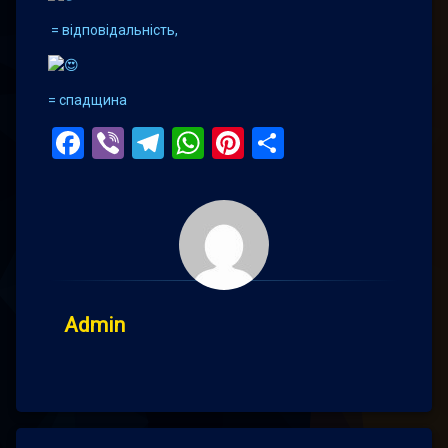
= відповідальність,
= спадщина
Facebook
Viber
Telegram
WhatsApp
Pinterest
Поділитис
Admin