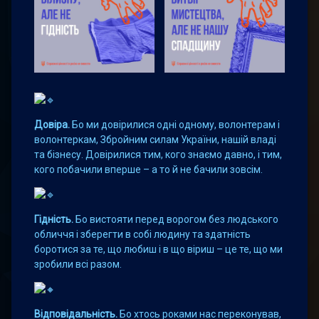
Довіра.
Бо ми довірилися одні одному, волонтерам і
волонтеркам, Збройним силам України, нашій владі
та бізнесу. Довірилися тим, кого знаємо давно, і тим,
кого побачили вперше – а то й не бачили зовсім.
Гідність.
Бо вистояти перед ворогом без людського
обличчя і зберегти в собі людину та здатність
боротися за те, що любиш і в що віриш – це те, що ми
зробили всі разом.
Відповідальність.
Бо хтось роками нас переконував,