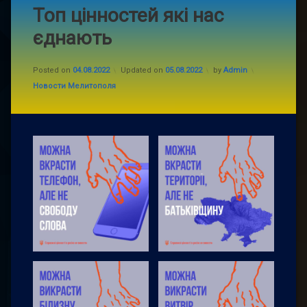
Топ цінностей які нас
єднають
Posted on
04.08.2022
Updated on
05.08.2022
by
Admin
Categories:
Новости Мелитополя