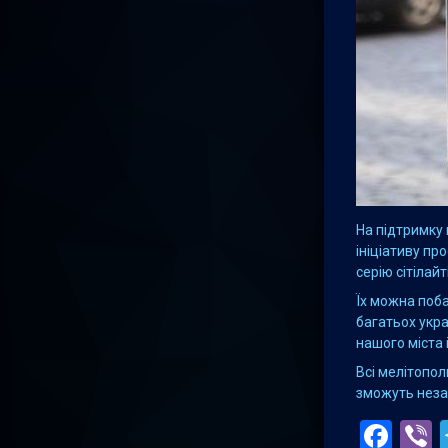
На підтримку 
ініціативу пр
серію сітілайт
Їх можна поба
багатьох укра
нашого міста 
Всі мелітопол
зможуть неза
Fac
V