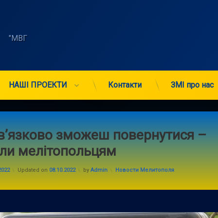
    "МВГ 
НАШІ ПРОЕКТИ
Контакти
ЗМІ про нас
в’язково зможеш повернутися –
ли мелітопольцям
Categories:
2022
Updated on
08.10.2022
by
Admin
Новости Мелитополя