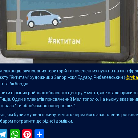
мешканців окупованих територій та населенних пунктів на лінії фро
оєкту “Яктитам” художник з Запоріжжя Едуард Рибалевський (
@ryba
ів та бігбордів.
чити в різних районах обласного центру – міста, яке стало прихис
їнців. Один з плакатів присвячений Мелітополю. На ньому вказівни
і фраза “Ти обов’язково повернешся”.
ьці, які були змушені покинути місто через його захоплення росіяна
баром потрапити до рідної домівки.
ebook
iber
Telegram
WhatsApp
Pinterest
Поділитися