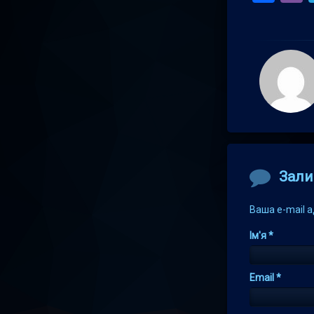
Comment
Зали
Ваша e-mail 
Ім'я
*
Email
*