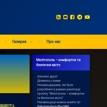
RSS
E-mail
Facebook
Telegram
YouTub
Галерея
Про нас
Мелітополь – комфортне та
безпечне місто
Шановні друзі!
Ділимось з вами
Рекомендаціями, які були
розроблені в рамках реалізації
проєкту “Мелітополь – комфортне
та безпечне місто”
Рекомендації можна знайти тут
Rekomendacii-dlja-OMS