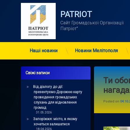
Skip
to
PATRIOT
content
Сайт Громадської Організації      
Патріот"
Наші новини
Новини Мелітополя
Свіжі записи
Ти обо
Від діалогу до дії:
нагада
презентуємо Дорожню карту
проведення громадських
Posted on
04.10.
слухань для відновлення
громад
31.05.2026
Запоріжжя: місто, в якому
хочеться залишатися
18.04.2026