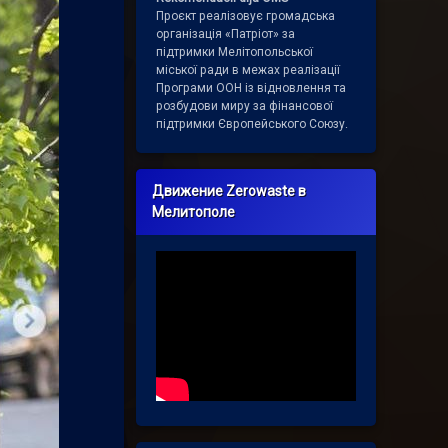
Проєкт реалізовує громадська
організація «Патріот» за
підтримки Мелітопольської
міської ради в межах реалізації
Програми ООН із відновлення та
розбудови миру за фінансової
підтримки Європейського Союзу.
Движение Zerowaste в
Мелитополе