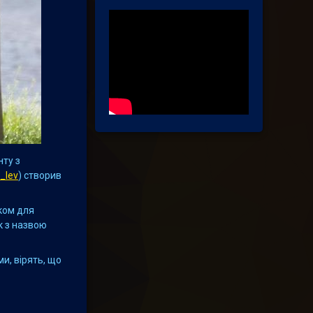
нту з
_lev
) створив
тком для
к з назвою
ми, вірять, що