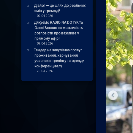
Діалог — це шлях до реальних
змін у громаді!
09.04.2026
Дякуємо RADIO NA DOTYK та
Ользі Вокало за можливість
розповісти про важливе у
прямому ефірі!
09.04.2026
Тендер на закупівлю послуг
проживання, харчування
учасників тренінгу та оренди
конференц-залу
25.03.2026