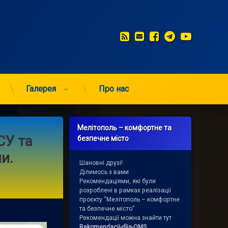
RSS
E-mail
Facebook
Telegram
YouTub
Галерея
Про нас
Мелітополь – комфортне та
СУ та
безпечне місто
и.
Шановні друзі!
Ділимось з вами
Рекомендаціями, які були
розроблені в рамках реалізації
проєкту “Мелітополь – комфортне
та безпечне місто”
Рекомендації можна знайти тут
Rekomendacii-dlja-OMS