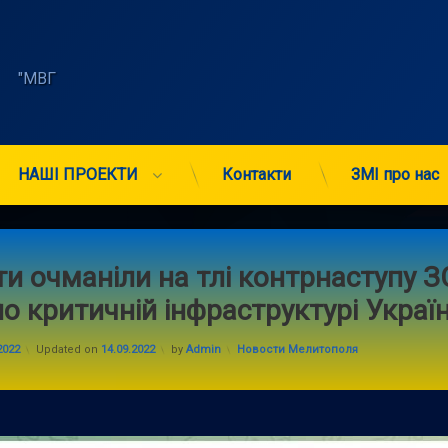
    "МВГ 
НАШІ ПРОЕКТИ
Контакти
ЗМІ про нас
и очманіли на тлі контрнаступу З
по критичній інфраструктурі Україн
Categories:
2022
Updated on
14.09.2022
by
Admin
Новости Мелитополя