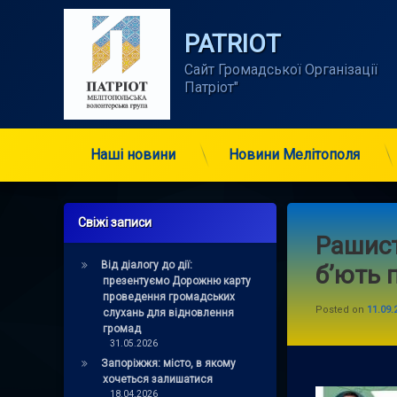
Skip
to
PATRIOT
content
Сайт Громадської Організації      
Патріот"
Наші новини
Новини Мелітополя
Свіжі записи
Рашист
Від діалогу до дії:
б’ють 
презентуємо Дорожню карту
проведення громадських
Posted on
11.09.
слухань для відновлення
громад
31.05.2026
Запоріжжя: місто, в якому
хочеться залишатися
18.04.2026