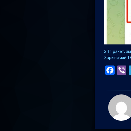
З 11 ракет, я
Харківській Т
Fac
V