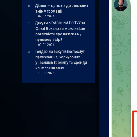
Діалог — це шлях до реальних
змін у громаді!
09.04.2026
Дякуємо RADIO NA DOTYK та
Ользі Вокало за можливість
розповісти про важливе у
прямому ефірі!
09.04.2026
Тендер на закупівлю послуг
проживання, харчування
учасників тренінгу та оренди
конференц-залу
25.03.2026