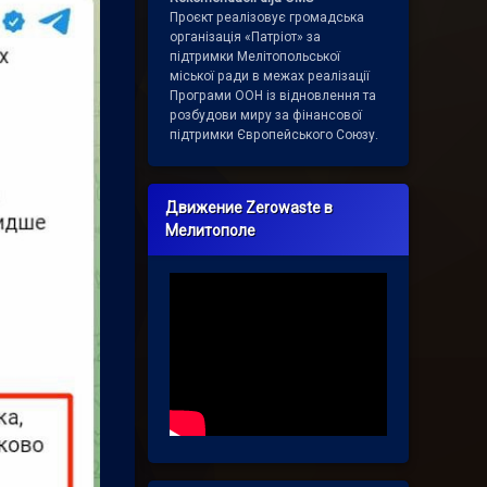
Проєкт реалізовує громадська
організація «Патріот» за
підтримки Мелітопольської
міської ради в межах реалізації
Програми ООН із відновлення та
розбудови миру за фінансової
підтримки Європейського Союзу.
Движение Zerowaste в
Мелитополе