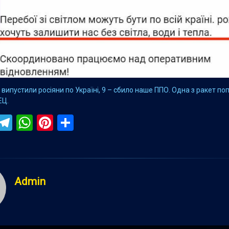
кі випустили росіяни по Україні, 9 – сбило наше ППО. Одна з ракет по
ЕЦ.
ebook
iber
Telegram
WhatsApp
Pinterest
Поділитися
Admin