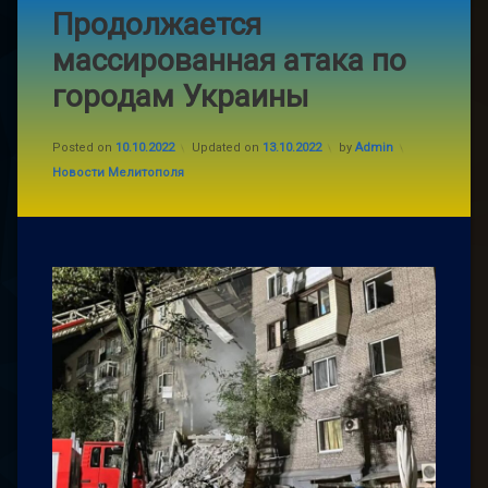
Продолжается
массированная атака по
городам Украины
Posted on
10.10.2022
Updated on
13.10.2022
by
Admin
Categories:
Новости Мелитополя