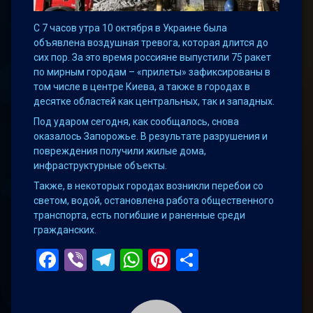
С 7 часов утра 10 октября в Украине была
объявлена воздушная тревога, которая длится до
сих пор. За это время россияне выпустили 75 ракет
по мирным городам – «прилеты» зафиксированы в
том числе в центре Киева, а также в городах в
десятке областей как центральных, так и западных.
Под ударом сегодня, как сообщалось, снова
оказалось Запорожье. В результате разрушения и
повреждения получили жилые дома,
инфраструктурные объекты.
Также, в некоторых городах возникли перебои со
светом, водой, остановлена работа общественного
транспорта, есть погибшие и раненные среди
гражданских.
Facebook
Viber
Telegram
WhatsApp
Pinterest
Поділитис