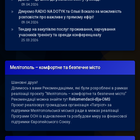
09.04.2026
Дякуємо RADIO NA DOTYK та Ользі Вокало за можливість
розповісти про важливе у прямому ефірі!
09.04.2026
Тендер на закупівлю послуг проживання, харчування
учасників тренінгу та оренди конференц-залу
25.03.2026
Мелітополь – комфортне та безпечне місто
Шановні друзі!
Ділимось з вами Рекомендаціями, які були розроблені в рамках
реалізації проєкту “Мелітополь – комфортне та безпечне місто”
Рекомендації можна знайти тут
Rekomendacii-dlja-OMS
Проєкт реалізовує громадська організація «Патріот» за
підтримки Мелітопольської міської ради в межах реалізації
Програми ООН із відновлення та розбудови миру за фінансової
підтримки Європейського Союзу.