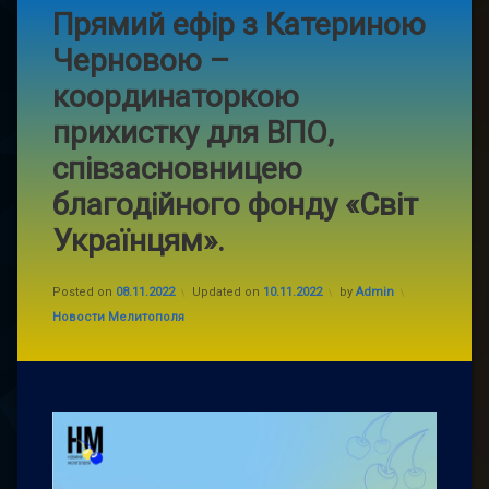
Прямий ефір з Катериною
Черновою –
координаторкою
прихистку для ВПО,
співзасновницею
благодійного фонду «Світ
Українцям».
Posted on
08.11.2022
Updated on
10.11.2022
by
Admin
Categories:
Новости Мелитополя