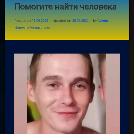
Помогите найти человека
Posted on
16.09.2022
Updated on
20.09.2022
by
Admin
Categories:
Новости Мелитополя