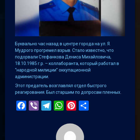
Буквально час назад в центре города на ул. Я.
Мудрого прогремел взрыв. Стало известно, что
подорвали Стефанкова Дениса Михайловича,
18.10.1985 г.р. – коллаборанта, который работал в
“народной милиции” оккупационной
администрации.
Этот предатель возглавлял отдел быстрого
реагирования. Был старшим по допросам пленных.
Facebook
Viber
Telegram
WhatsApp
Pinterest
Поділитис