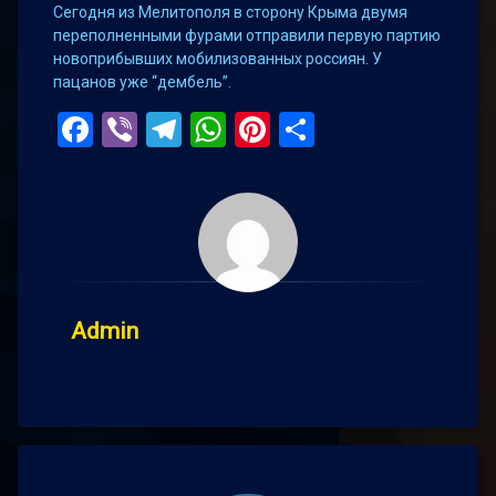
Сегодня из Мелитополя в сторону Крыма двумя
переполненными фурами отправили первую партию
новоприбывших мобилизованных россиян. У
пацанов уже “дембель”.
Facebook
Viber
Telegram
WhatsApp
Pinterest
Поділитис
Admin