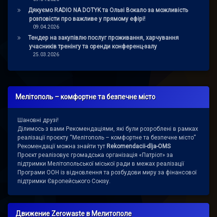
Дякуємо RADIO NA DOTYK та Ользі Вокало за можливість
розповісти про важливе у прямому ефірі!
09.04.2026
Тендер на закупівлю послуг проживання, харчування
учасників тренінгу та оренди конференц-залу
25.03.2026
Мелітополь – комфортне та безпечне місто
Шановні друзі!
Ділимось з вами Рекомендаціями, які були розроблені в рамках
реалізації проєкту “Мелітополь – комфортне та безпечне місто”
Рекомендації можна знайти тут
Rekomendacii-dlja-OMS
Проєкт реалізовує громадська організація «Патріот» за
підтримки Мелітопольської міської ради в межах реалізації
Програми ООН із відновлення та розбудови миру за фінансової
підтримки Європейського Союзу.
Движение Zerowaste в Мелитополе