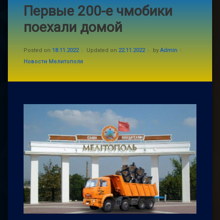
Первые 200-е чмобики
поехали домой
Posted on
18.11.2022
Updated on
22.11.2022
by
Admin
Categories:
Новости Мелитополя