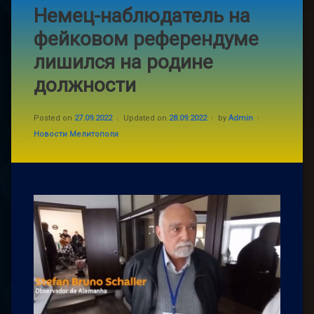
Немец-наблюдатель на
фейковом референдуме
лишился на родине
должности
Posted on
27.09.2022
Updated on
28.09.2022
by
Admin
Categories:
Новости Мелитополя