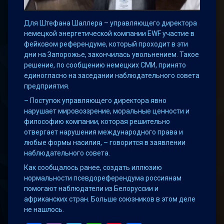
Для Штефана Шаллера – управляющего директора
немецкой энергетической компании EWF участие в
фейковом референдуме, который проходит в эти
дни на Запорожье, закончилась увольнением. Такое
решение, по сообщению немецких СМИ, принято
единогласно на заседании наблюдательного совета
предприятия.
– Поступок управляющего директора явно
нарушает мировоззрение, моральные ценности и
философию компании, которая решительно
отвергает нарушения международного права и
любые формы насилия, – говорится в заявлении
наблюдательного совета.
Как сообщалось ранее, создать иллюзию
нормальности псевдореферендума россиянам
помогают наблюдатели из Белоруссии и
африканских стран. Больше союзников в этом деле
не нашлось.