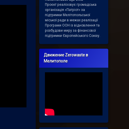
Проєкт реалізовує громадська
організація «Патріот» за
підтримки Мелітопольської
міської ради в межах реалізації
Програми ООН із відновлення та
розбудови миру за фінансової
підтримки Європейського Союзу.
Движение Zerowaste в
Мелитополе