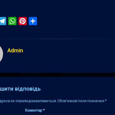
ebook
iber
Telegram
WhatsApp
Pinterest
Поділитися
Admin
s
шити відповідь
адреса не оприлюднюватиметься.
Обов’язкові поля позначені
*
Коментар
*