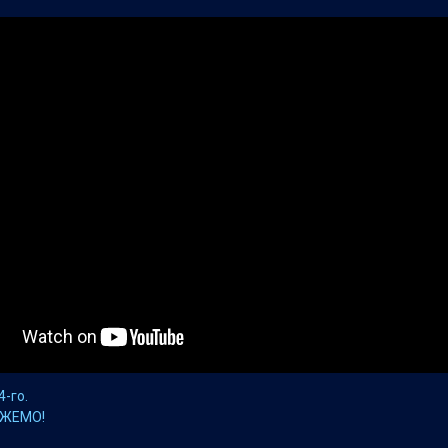
4-го.
ОЖЕМО!