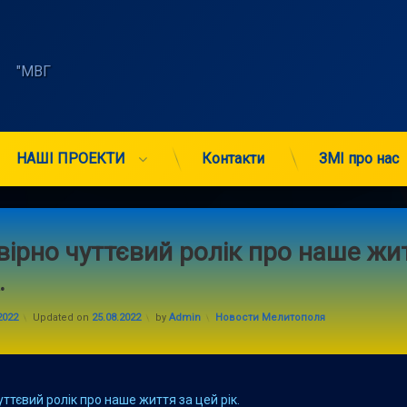
    "МВГ 
НАШІ ПРОЕКТИ
Контакти
ЗМІ про нас
ірно чуттєвий ролік про наше жи
.
Categories:
2022
Updated on
25.08.2022
by
Admin
Новости Мелитополя
ттєвий ролік про наше життя за цей рік.