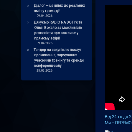
Діалог — це шлях до реальних
змін у громаді!
09.04.2026
Дякуємо RADIO NA DOTYK та
Ользі Вокало за можливість
розповісти про важливе у
прямому ефірі!
09.04.2026
Тендер на закупівлю послуг
проживання, харчування
учасників тренінгу та оренди
конференц-залу
25.03.2026
Від 24-го до 2
Ми – ПЕРЕМ