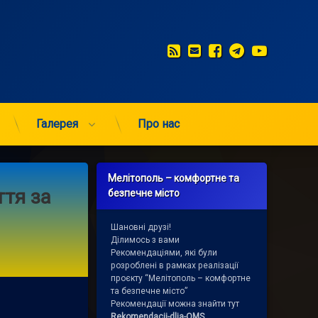
RSS
E-mail
Facebook
Telegram
YouTub
Галерея
Про нас
Мелітополь – комфортне та
ття за
безпечне місто
Шановні друзі!
Ділимось з вами
Рекомендаціями, які були
розроблені в рамках реалізації
проєкту “Мелітополь – комфортне
та безпечне місто”
Рекомендації можна знайти тут
Rekomendacii-dlja-OMS