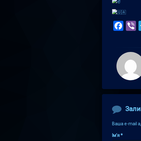
Fac
V
Comment
Зали
Ваша e-mail 
Ім'я
*