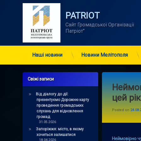
Skip
to
PATRIOT
content
Сайт Громадської Організації      
Патріот"
Наші новини
Новини Мелітополя
Свіжі записи
Неймов
Від діалогу до дії:
цей рік
презентуємо Дорожню карту
проведення громадських
Posted on
24.08.
слухань для відновлення
громад
31.05.2026
Запоріжжя: місто, в якому
хочеться залишатися
Неймовірно чу
18.04.2026