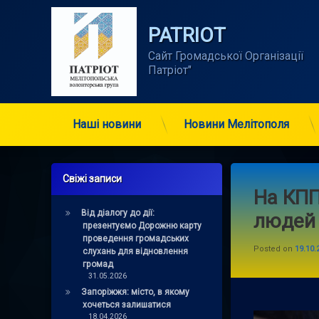
Skip
to
PATRIOT
content
Сайт Громадської Організації      
Патріот"
Наші новини
Новини Мелітополя
Свіжі записи
На КПП
Від діалогу до дії:
людей 
презентуємо Дорожню карту
проведення громадських
Posted on
19.10.
слухань для відновлення
громад
31.05.2026
Запоріжжя: місто, в якому
хочеться залишатися
18.04.2026