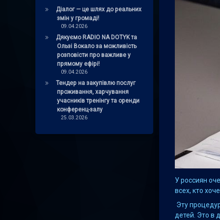
Діалог — це шлях до реальних
змін у громаді!
09.04.2026
Дякуємо RADIO NA DOTYK та
Ользі Вокало за можливість
розповісти про важливе у
прямому ефірі!
09.04.2026
Тендер на закупівлю послуг
проживання, харчування
учасників тренінгу та оренди
конференц-залу
25.03.2026
У россиян оч
всех, кто хо
Эту процедур
детей. Это в