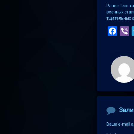
Ранее Геншта
военных стал
тщательных о
Fac
V
Comment
Зали
Ваша e-mail 