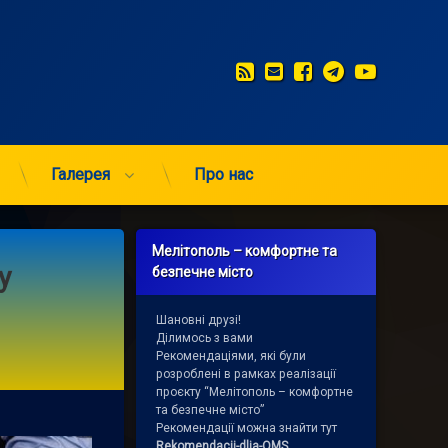
RSS
E-mail
Facebook
Telegram
YouTub
Галерея
Про нас
Мелітополь – комфортне та
у
безпечне місто
Шановні друзі!
Ділимось з вами
Рекомендаціями, які були
розроблені в рамках реалізації
проєкту “Мелітополь – комфортне
та безпечне місто”
Рекомендації можна знайти тут
Rekomendacii-dlja-OMS