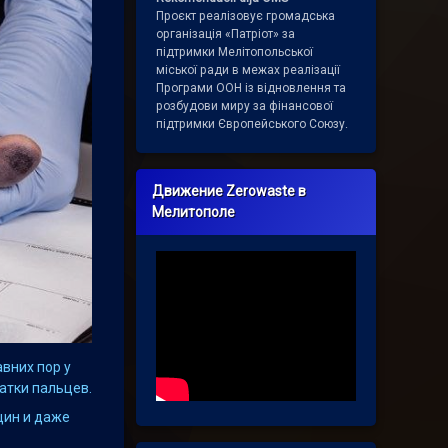
Проєкт реалізовує громадська
організація «Патріот» за
підтримки Мелітопольської
міської ради в межах реалізації
Програми ООН із відновлення та
розбудови миру за фінансової
підтримки Європейського Союзу.
Движение Zerowaste в
Мелитополе
вних пор у
атки пальцев.
щин и даже