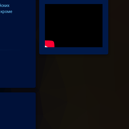
йских
 кроме