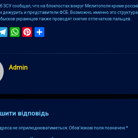
б ЗСУ сообщал, что на блокпостах вокруг Мелитополя кроме росси
и дежурить и представители ФСБ. Возможно, именно это структура
бысков украинцев также проводят снятие отпечатков пальцев.
ebook
iber
Telegram
WhatsApp
Pinterest
Поділитися
Admin
s
шити відповідь
адреса не оприлюднюватиметься.
Обов’язкові поля позначені
*