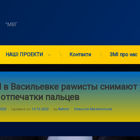
    "МВГ 
НАШІ ПРОЕКТИ
Контакти
ЗМІ про нас
 в Васильевке раwисты снимают 
отпечатки пальцев
Categories:
2022
Updated on
19.10.2022
by
Admin
Новости Мелитополя