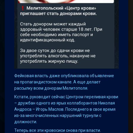
Фейковая власть даже опубликовала объявление
на пропагандистском канале. А еще делает
рассылку всем донорам Мелитополя.
Кстати, руководит сейчас Центром переливая крови
– дружбан одного из ярых коллаборантов Николая
Андроса – Игорь Маслов. Последнего в свое время
из-за многочисленных нарушений турнули с
должности.
Теперь все эти кровосиси снова при власти.