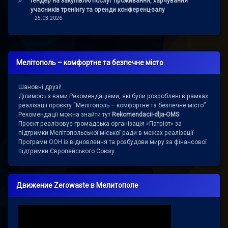
Тендер на закупівлю послуг проживання, харчування
учасників тренінгу та оренди конференц-залу
25.03.2026
Мелітополь – комфортне та безпечне місто
Шановні друзі!
Ділимось з вами Рекомендаціями, які були розроблені в рамках
реалізації проєкту “Мелітополь – комфортне та безпечне місто”
Рекомендації можна знайти тут
Rekomendacii-dlja-OMS
Проєкт реалізовує громадська організація «Патріот» за
підтримки Мелітопольської міської ради в межах реалізації
Програми ООН із відновлення та розбудови миру за фінансової
підтримки Європейського Союзу.
Движение Zerowaste в Мелитополе