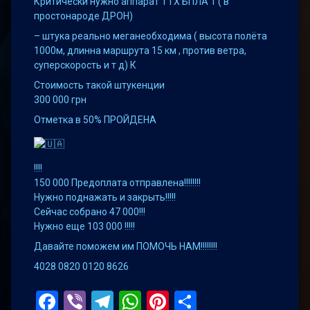
Критически нужно аппарат ТТХ БПЛА 1 ( в
простонароде ДРОН)
– штука реально меганеобходима ( высота полёта
1000м, длинна маршрута 15 км , против ветра,
суперскорость и т д) К
Стоимость такой штукенции
300 000 грн
Отметка в 50% ПРОЙДЕНА
!!!!
150 000 Предоплата отправлена!!!!!!!!
Нужно поднажать и закрыть!!!!!
Сейчас собрано 47 000!!!
Нужно еще 103 000 !!!!!
Давайте поможем им ПОМОЧЬ НАМ!!!!!!!!
4028 0820 0120 8626
Facebook
Viber
Telegram
WhatsApp
Pinterest
Поділитис