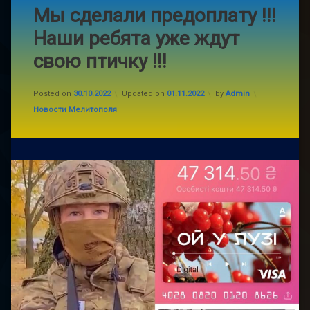
Мы сделали предоплату !!!
Наши ребята уже ждут
свою птичку !!!
Posted on
30.10.2022
Updated on
01.11.2022
by
Admin
Categories:
Новости Мелитополя