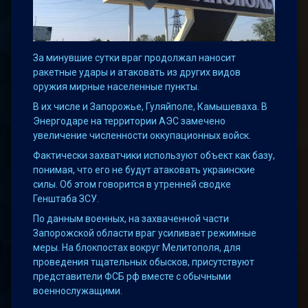
За минувшие сутки враг продолжал наносит
ракетные удары и атаковать из других видов
оружия мирные населенные пункты.
В их числе и Запорожье, Гуляйполе, Камышеваха. В
Энергодаре на территории АЭС замечено
увеличение численности оккупационных войск.
Фактически захватчики используют объект как базу,
понимая, что его не будут атаковать украинские
силы. Об этом говорится в утренней сводке
Генштаба ЗСУ.
По данным военных, на захваченной части
Запорожской области враг усиливает режимные
меры. На блокпостах вокруг Мелитополя, для
проведения тщательных обысков, присутствуют
представители ФСБ рф вместе с обычными
военнослужащими.