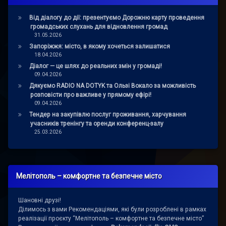
Від діалогу до дії: презентуємо Дорожню карту проведення
громадських слухань для відновлення громад
31.05.2026
Запоріжжя: місто, в якому хочеться залишатися
18.04.2026
Діалог — це шлях до реальних змін у громаді!
09.04.2026
Дякуємо RADIO NA DOTYK та Ользі Вокало за можливість
розповісти про важливе у прямому ефірі!
09.04.2026
Тендер на закупівлю послуг проживання, харчування
учасників тренінгу та оренди конференц-залу
25.03.2026
Мелітополь – комфортне та безпечне місто
Шановні друзі!
Ділимось з вами Рекомендаціями, які були розроблені в рамках
реалізації проєкту “Мелітополь – комфортне та безпечне місто”