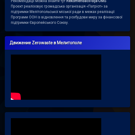
Рекомендації можна знайти тут
Rekomendacii-dlja-OMS
Проєкт реалізовує громадська організація «Патріот» за
підтримки Мелітопольської міської ради в межах реалізації
Програми ООН із відновлення та розбудови миру за фінансової
підтримки Європейського Союзу.
Движение Zerowaste в Мелитополе