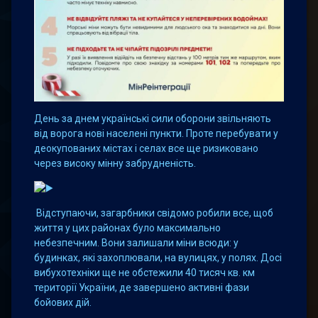
День за днем українські сили оборони звільняють
від ворога нові населені пункти. Проте перебувати у
деокупованих містах і селах все ще ризиковано
через високу мінну забрудненість.
Відступаючи, загарбники свідомо робили все, щоб
життя у цих районах було максимально
небезпечним. Вони залишали міни всюди: у
будинках, які захоплювали, на вулицях, у полях. Досі
вибухотехніки ще не обстежили 40 тисяч кв. км
території України, де завершено активні фази
бойових дій.