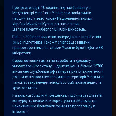
Про це сьогодні, 10 серпня, під час брифінгу в
Медіацентрі Україна – Укрінформ повідомили
перший заступник Голови Національної поліції
України Михайло Кузнєцов і начальник
Департаменту кіберполіції Юрій Виходець.
Більше 300 ворожих атак попереджено ще на етапі
їхньої підготовки. Також у співпраці з іншими
правоохоронними органами України було відбито 83
кібератаки.
Серед основних досягнень роботи підрозділу в
умовах воєнного стану – ідентифікація більше 12700
військовослужбовців рф та перевірка їх причетності
до вчинення воєнних злочинів на території України, а
також встановлення понад 850 осіб пропагандистів
«руского міра».
Наприкінці брифінгу поліцейські підбили результати
конкурсу та визначили користувачів «Мрії», котрі
найактивніше блокували фейки та пропаганду в
Інтернеті.