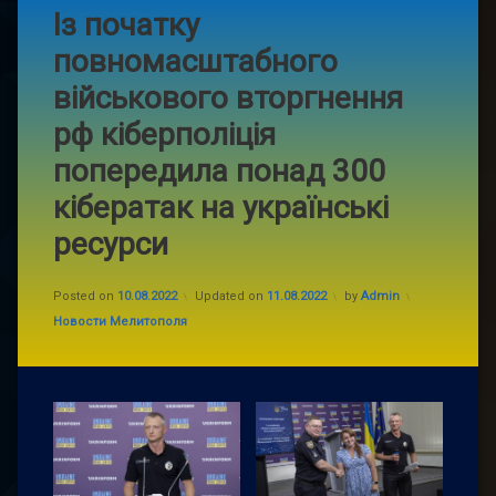
Із початку
повномасштабного
військового вторгнення
рф кіберполіція
попередила понад 300
кібератак на українські
ресурси
Posted on
10.08.2022
Updated on
11.08.2022
by
Admin
Categories:
Новости Мелитополя