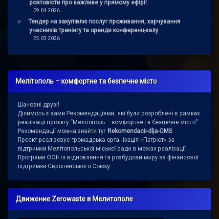
розповісти про важливе у прямому ефірі!
09.04.2026
Тендер на закупівлю послуг проживання, харчування
учасників тренінгу та оренди конференц-залу
25.03.2026
Мелітополь – комфортне та безпечне місто
Шановні друзі!
Ділимось з вами Рекомендаціями, які були розроблені в рамках
реалізації проєкту “Мелітополь – комфортне та безпечне місто”
Рекомендації можна знайти тут
Rekomendacii-dlja-OMS
Проєкт реалізовує громадська організація «Патріот» за
підтримки Мелітопольської міської ради в межах реалізації
Програми ООН із відновлення та розбудови миру за фінансової
підтримки Європейського Союзу.
Движение Zerowaste в Мелитополе