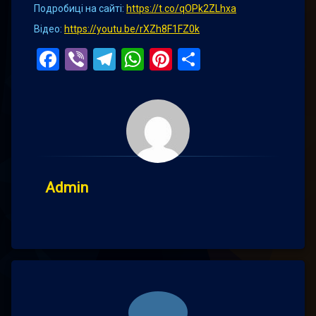
Подробиці на сайті:
https://t.co/qOPk2ZLhxa
Відео:
https://youtu.be/rXZh8F1FZ0k
Facebook
Viber
Telegram
WhatsApp
Pinterest
Поділитис
Admin
Comments