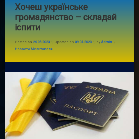
Хочеш українське
громадянство – складай
іспити
Posted on
24.03.2023
Updated on
09.04.2023
by
Admin
Categories:
Новости Мелитополя