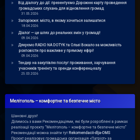
Від діалогу до дії: презентуємо Дорожню карту проведення
громадських слухань для відновлення громад
31.05.2026
Запоріжжя: місто, в якому хочеться залишатися
18.04.2026
Діалог — це шлях до реальних змін у громаді!
09.04.2026
Дякуємо RADIO NA DOTYK та Ользі Вокало за можливість
розповісти про важливе у прямому ефірі!
09.04.2026
Тендер на закупівлю послуг проживання, харчування
учасників тренінгу та оренди конференц-залу
25.03.2026
Мелітополь – комфортне та безпечне місто
Шановні друзі!
Ділимось з вами Рекомендаціями, які були розроблені в рамках
реалізації проєкту “Мелітополь – комфортне та безпечне місто”
Рекомендації можна знайти тут
Rekomendacii-dlja-OMS
Проєкт реалізовує громадська організація «Патріот» за