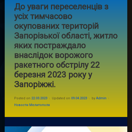
До уваги переселенців з
усіх тимчасово
окупованих територій
Запорізької області, житло
яких постраждало
внаслідок ворожого
ракетного обстрілу 22
березня 2023 року у
Запоріжжі.
Posted on
22.03.2023
Updated on
09.04.2023
by
Admin
Categories:
Новости Мелитополя