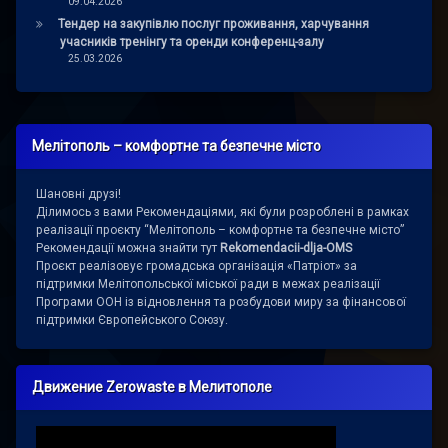
09.04.2026
Тендер на закупівлю послуг проживання, харчування
учасників тренінгу та оренди конференц-залу
25.03.2026
Мелітополь – комфортне та безпечне місто
Шановні друзі!
Ділимось з вами Рекомендаціями, які були розроблені в рамках
реалізації проєкту “Мелітополь – комфортне та безпечне місто”
Рекомендації можна знайти тут
Rekomendacii-dlja-OMS
Проєкт реалізовує громадська організація «Патріот» за
підтримки Мелітопольської міської ради в межах реалізації
Програми ООН із відновлення та розбудови миру за фінансової
підтримки Європейського Союзу.
Движение Zerowaste в Мелитополе