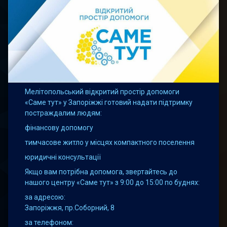
Мелітопольський відкритий простір допомоги
«Саме тут» у Запоріжжі готовий надати підтримку
постраждалим людям:
фінансову допомогу
тимчасове житло у місцях компактного поселення
юридичні консультації
Якщо вам потрібна допомога, звертайтесь до
нашого центру «Саме тут» з 9:00 до 15:00 по буднях:
за адресою:
Запоріжжя, пр.Соборний, 8
за телефоном: