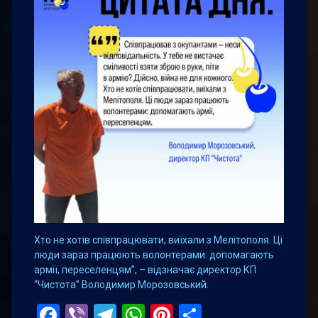
Хто не хотів співпрацювати, виїхали з Мелітополя. Ці
люди зараз працюють волонтерами: допомагають
армії, переселенцям”, – відзначає директор КП
“Чистота” Володимир Морозовський.
Facebook
Viber
Telegram
WhatsApp
Pinterest
Поділитис