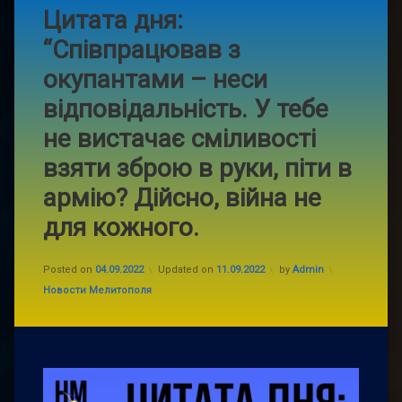
Цитата дня:
“Співпрацював з
окупантами – неси
відповідальність. У тебе
не вистачає сміливості
взяти зброю в руки, піти в
армію? Дійсно, війна не
для кожного.
Posted on
04.09.2022
Updated on
11.09.2022
by
Admin
Categories:
Новости Мелитополя