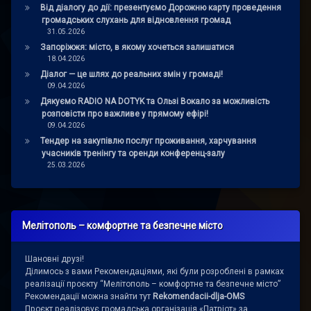
Від діалогу до дії: презентуємо Дорожню карту проведення
громадських слухань для відновлення громад
31.05.2026
Запоріжжя: місто, в якому хочеться залишатися
18.04.2026
Діалог — це шлях до реальних змін у громаді!
09.04.2026
Дякуємо RADIO NA DOTYK та Ользі Вокало за можливість
розповісти про важливе у прямому ефірі!
09.04.2026
Тендер на закупівлю послуг проживання, харчування
учасників тренінгу та оренди конференц-залу
25.03.2026
Мелітополь – комфортне та безпечне місто
Шановні друзі!
Ділимось з вами Рекомендаціями, які були розроблені в рамках
реалізації проєкту “Мелітополь – комфортне та безпечне місто”
Рекомендації можна знайти тут
Rekomendacii-dlja-OMS
Проєкт реалізовує громадська організація «Патріот» за