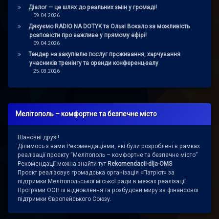
Діалог — це шлях до реальних змін у громаді!
09.04.2026
Дякуємо RADIO NA DOTYK та Ользі Вокало за можливість
розповісти про важливе у прямому ефірі!
09.04.2026
Тендер на закупівлю послуг проживання, харчування
учасників тренінгу та оренди конференц-залу
25.03.2026
Мелітополь – комфортне та безпечне місто
Шановні друзі!
Ділимось з вами Рекомендаціями, які були розроблені в рамках
реалізації проєкту “Мелітополь – комфортне та безпечне місто”
Рекомендації можна знайти тут
Rekomendacii-dlja-OMS
Проєкт реалізовує громадська організація «Патріот» за
підтримки Мелітопольської міської ради в межах реалізації
Програми ООН із відновлення та розбудови миру за фінансової
підтримки Європейського Союзу.