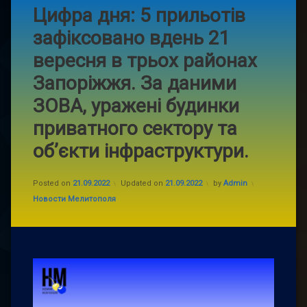
Цифра дня: 5 прильотів
зафіксовано вдень 21
вересня в трьох районах
Запоріжжя. За даними
ЗОВА, уражені будинки
приватного сектору та
об’єкти інфраструктури.
Posted on
21.09.2022
Updated on
21.09.2022
by
Admin
Categories:
Новости Мелитополя