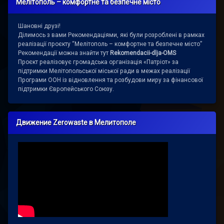
Мелітополь – комфортне та безпечне місто
Шановні друзі!
Ділимось з вами Рекомендаціями, які були розроблені в рамках
реалізації проєкту “Мелітополь – комфортне та безпечне місто”
Рекомендації можна знайти тут
Rekomendacii-dlja-OMS
Проєкт реалізовує громадська організація «Патріот» за
підтримки Мелітопольської міської ради в межах реалізації
Програми ООН із відновлення та розбудови миру за фінансової
підтримки Європейського Союзу.
Движение Zerowaste в Мелитополе