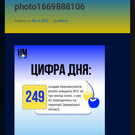
photo1669888106
Posted on
06.12.2022
by
Admin