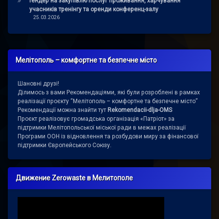
Тендер на закупівлю послуг проживання, харчування
учасників тренінгу та оренди конференц-залу
25.03.2026
Мелітополь – комфортне та безпечне місто
Шановні друзі!
Ділимось з вами Рекомендаціями, які були розроблені в рамках
реалізації проєкту “Мелітополь – комфортне та безпечне місто”
Рекомендації можна знайти тут
Rekomendacii-dlja-OMS
Проєкт реалізовує громадська організація «Патріот» за
підтримки Мелітопольської міської ради в межах реалізації
Програми ООН із відновлення та розбудови миру за фінансової
підтримки Європейського Союзу.
Движение Zerowaste в Мелитополе