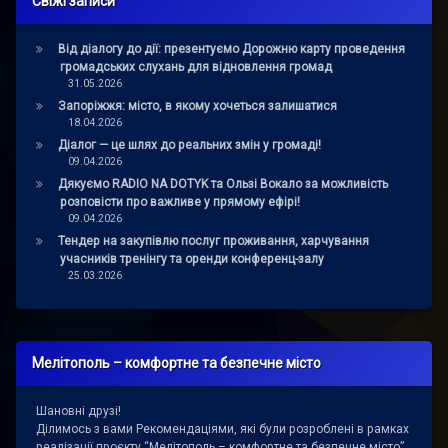
Свіжі записи
Від діалогу до дії: презентуємо Дорожню карту проведення
громадських слухань для відновлення громад
31.05.2026
Запоріжжя: місто, в якому хочеться залишатися
18.04.2026
Діалог — це шлях до реальних змін у громаді!
09.04.2026
Дякуємо RADIO NA DOTYK та Ользі Вокало за можливість
розповісти про важливе у прямому ефірі!
09.04.2026
Тендер на закупівлю послуг проживання, харчування
учасників тренінгу та оренди конференц-залу
25.03.2026
Мелітополь – комфортне та безпечне місто
Шановні друзі!
Ділимось з вами Рекомендаціями, які були розроблені в рамках
реалізації проєкту “Мелітополь – комфортне та безпечне місто”