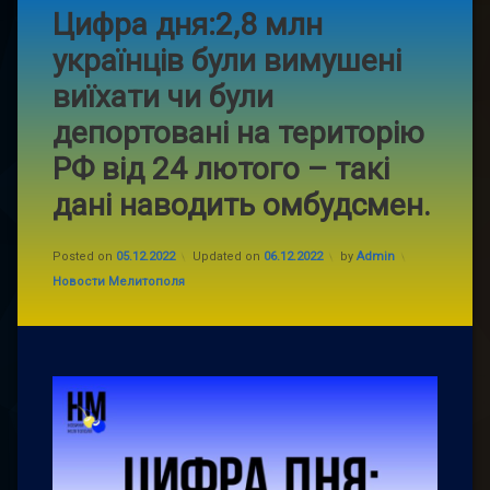
Цифра дня:2,8 млн
українців були вимушені
виїхати чи були
депортовані на територію
РФ від 24 лютого – такі
дані наводить омбудсмен.
Posted on
05.12.2022
Updated on
06.12.2022
by
Admin
Categories:
Новости Мелитополя