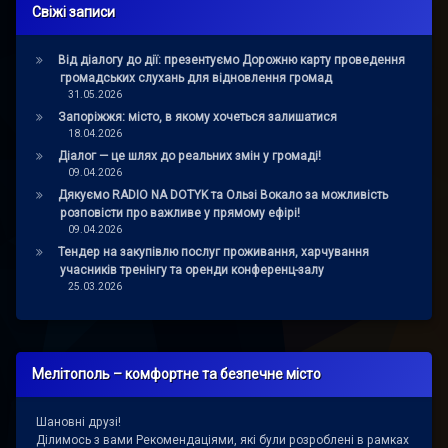
Свіжі записи
Від діалогу до дії: презентуємо Дорожню карту проведення
громадських слухань для відновлення громад
31.05.2026
Запоріжжя: місто, в якому хочеться залишатися
18.04.2026
Діалог — це шлях до реальних змін у громаді!
09.04.2026
Дякуємо RADIO NA DOTYK та Ользі Вокало за можливість
розповісти про важливе у прямому ефірі!
09.04.2026
Тендер на закупівлю послуг проживання, харчування
учасників тренінгу та оренди конференц-залу
25.03.2026
Мелітополь – комфортне та безпечне місто
Шановні друзі!
Ділимось з вами Рекомендаціями, які були розроблені в рамках