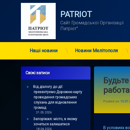
Skip
to
PATRIOT
content
Сайт Громадської Організації      
Патріот"
Наші новини
Новини Мелітополя
Свіжі записи
Будьте
Від діалогу до дії:
работ
презентуємо Дорожню карту
проведення громадських
Posted on
15.07.
слухань для відновлення
громад
31.05.2026
Запоріжжя: місто, в якому
хочеться залишатися
В условиях во
18.04.2026