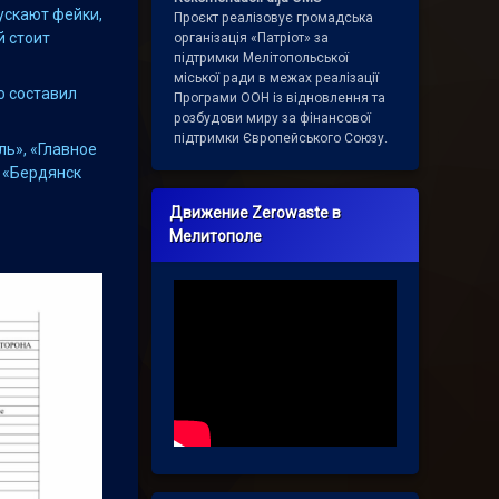
ускают фейки,
Проєкт реалізовує громадська
й стоит
організація «Патріот» за
підтримки Мелітопольської
міської ради в межах реалізації
о составил
Програми ООН із відновлення та
розбудови миру за фінансової
підтримки Європейського Союзу.
ль», «Главное
 «Бердянск
Движение Zerowaste в
Мелитополе