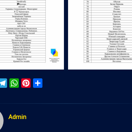
ebook
iber
Telegram
WhatsApp
Pinterest
Поділитися
Admin