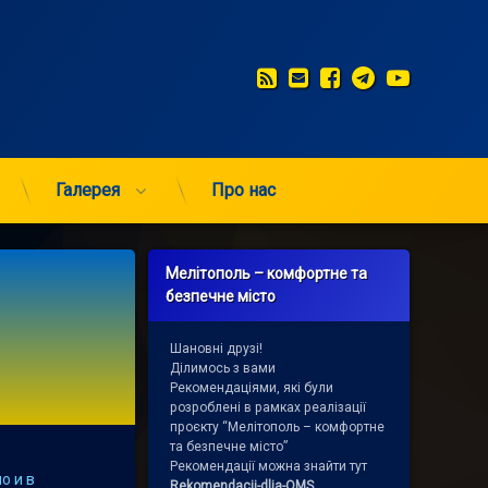
RSS
E-mail
Facebook
Telegram
YouTub
Галерея
Про нас
Мелітополь – комфортне та
безпечне місто
Шановні друзі!
Ділимось з вами
Рекомендаціями, які були
розроблені в рамках реалізації
проєкту “Мелітополь – комфортне
та безпечне місто”
Рекомендації можна знайти тут
о и в
Rekomendacii-dlja-OMS