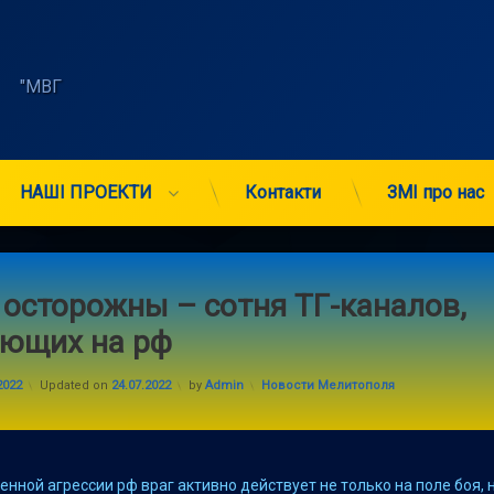
    "МВГ 
НАШІ ПРОЕКТИ
Контакти
ЗМІ про нас
 осторожны – сотня ТГ-каналов,
ающих на рф
Categories:
2022
Updated on
24.07.2022
by
Admin
Новости Мелитополя
енной агрессии рф враг активно действует не только на поле боя, н