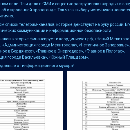
ом поле. То и дело в СМИ и соцсетях раскручивают «зрады» и зап
 об откровенной пропаганде. Так что к выбору источников новосте
итично.
ом список телеграм-каналов, которые действуют на руку россии. Ег
гических коммуникаций и информационной безопасности.
аналов, которые финансирует и координирует рф, «Новый Мелитопо
, «Администрация города Мелитополя», «Нетипичное Запорожье»,
вное в Бердянске», «Главное в Энергодаре», «Главное в Пологах»,
ия города Васильевка», «Южный Плацдарм».
одальше от информационного мусора!