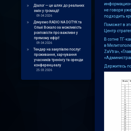
информационн
Діалог — це шлях до реальних
не говоря уже
змін у громаді!
09.04.2026
подходить кр
Дякуємо RADIO NA DOTYK та
Поможет в эт
Ользі Вокало за можливість
Центр страте
розповісти про важливе у
прямому ефірі!
В сотне ТГ-к
09.04.2026
в Мелитополе
Тендер на закупівлю послуг
ZaVtra», «Гла
проживання, харчування
«Администрац
учасників тренінгу та оренди
конференц-залу
Держитесь п
25.03.2026