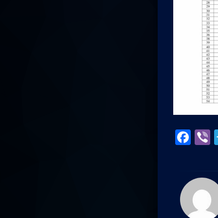
Fac
V