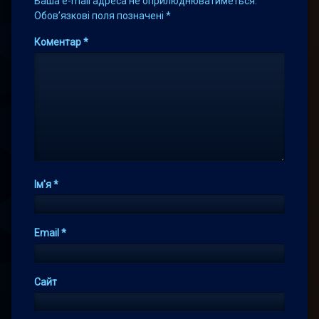
Ваша e-mail адреса не оприлюднюватиметься.
Обов’язкові поля позначені
*
Коментар
*
Ім'я
*
Email
*
Сайт