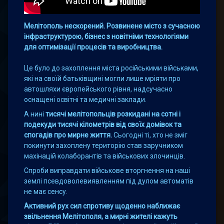
Мелітополь нескорений. Розвинене місто з сучасною
інфраструктурою, бізнес з новітніми технологіями
для оптимізації процесів та виробництва.
Це було до захоплення міста російськими військами,
які на своїй батьківщині могли лише мріяти про
автошляхи європейського рівня, надсучасно
оснащені освітні та медичні заклади.
А нині
тисячі мелітопольців розкидані на сотні і
подекуди тисячі кілометрів від своїх домівок та
спогадів про мирне життя.
Сьогодні ті, хто не зміг
покинути захоплену територію став заручником
махінацій колаборантів та військових злочинців.
Спроби виправдати військове вторгнення на наші
землі псевдоволевиявленням під дулом автоматів
не має сенсу.
Активний рух сил спротиву щоденно наближає
звільнення Мелітополя, а мирні жителі кажуть