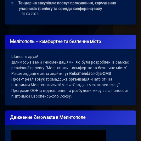
Тендер на закупівлю послуг проживання, харчування
учасників тренінгу та оренди конференц-залу
25.03.2026
Мелітополь – комфортне та безпечне місто
Шановні друзі!
Ділимось з вами Рекомендаціями, які були розроблені в рамках
реалізації проєкту “Мелітополь – комфортне та безпечне місто”
Рекомендації можна знайти тут
Rekomendacii-dlja-OMS
Проєкт реалізовує громадська організація «Патріот» за
підтримки Мелітопольської міської ради в межах реалізації
Програми ООН із відновлення та розбудови миру за фінансової
підтримки Європейського Союзу.
Движение Zerowaste в Мелитополе