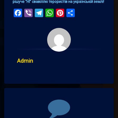
рішуче “НІ” свавіллю терористів на українській землі!
Facebook
Viber
Telegram
WhatsApp
Pinterest
Поділитис
Admin
Comments