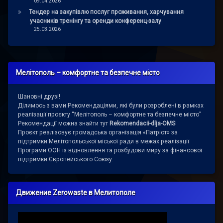
09.04.2026
Тендер на закупівлю послуг проживання, харчування
учасників тренінгу та оренди конференц-залу
25.03.2026
Мелітополь – комфортне та безпечне місто
Шановні друзі!
Ділимось з вами Рекомендаціями, які були розроблені в рамках
реалізації проєкту “Мелітополь – комфортне та безпечне місто”
Рекомендації можна знайти тут
Rekomendacii-dlja-OMS
Проєкт реалізовує громадська організація «Патріот» за
підтримки Мелітопольської міської ради в межах реалізації
Програми ООН із відновлення та розбудови миру за фінансової
підтримки Європейського Союзу.
Движение Zerowaste в Мелитополе