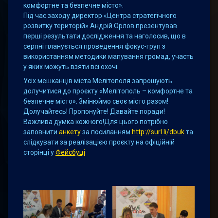
комфортне та безпечне місто».
Під час заходу директор «Центра стратегічного
розвитку територій» Андрій Орлов презентував
перші результати дослідження та наголосив, що в
серпні планується проведення фокус-груп з
використанням методики мапування громад, участь
у яких можуть взяти всі охочі.
Усіх мешканців міста Мелітополя запрошують
долучитися до проєкту «Мелітополь – комфортне та
безпечне місто». Змінюймо своє місто разом!
Долучайтесь! Пропонуйте! Давайте поради!
Важлива думка кожного!Для цього потрібно
заповнити
анкету
за посиланням
http://surl.li/dbuk
та
слідкувати за реалізацією проєкту на офіційній
сторінці у
Фейсбуці