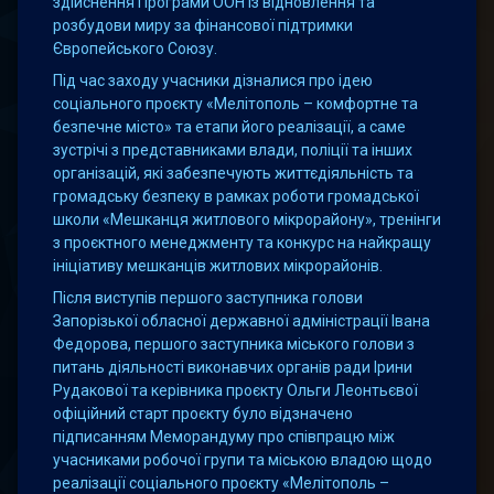
здійснення Програми ООН із відновлення та
розбудови миру за фінансової підтримки
Європейського Союзу.
Під час заходу учасники дізналися про ідею
соціального проєкту «Мелітополь – комфортне та
безпечне місто» та етапи його реалізації, а саме
зустрічі з представниками влади, поліції та інших
організацій, які забезпечують життєдіяльність та
громадську безпеку в рамках роботи громадської
школи «Мешканця житлового мікрорайону», тренінги
з проєктного менеджменту та конкурс на найкращу
ініціативу мешканців житлових мікрорайонів.
Після виступів першого заступника голови
Запорізької обласної державної адміністрації Івана
Федорова, першого заступника міського голови з
питань діяльності виконавчих органів ради Ірини
Рудакової та керівника проєкту Ольги Леонтьєвої
офіційний старт проєкту було відзначено
підписанням Меморандуму про співпрацю між
учасниками робочої групи та міською владою щодо
реалізації соціального проєкту «Мелітополь –