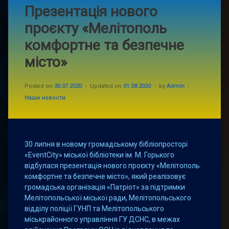
Презентація нового
проєкту «Мелітополь
комфортне та безпечне
місто»
Posted on
30.07.2020
Updated on
01.08.2020
by
Admin
Categories:
Наши новости
30 липня в новому громадському бібліопросторі
«EventCity» міської бібліотеки ім. М. Горького
відбулася презентація нового проєкту «Мелітополь
комфортне та безпечне місто», який реалізовує
громадська організація «Патріот» за підтримки
Мелітопольської міської ради, Мелітопольського
відділу поліції ГУНП та Мелітопольського
міськрайонного управління ГУ ДСНС, в межах