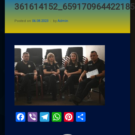
361614152_659170964422185
Posted on
06.08.2023
by
Admin
Facebook
Viber
Telegram
WhatsApp
Pinterest
Поділитис