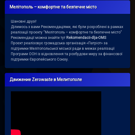
Мелітополь – комфортне та безпечне місто
Шановні друзі!
Ділимось з вами Рекомендаціями, які були розроблені в рамках
реалізації проєкту “Мелітополь – комфортне та безпечне місто”
Рекомендації можна знайти тут
Rekomendacii-dlja-OMS
Проєкт реалізовує громадська організація «Патріот» за
підтримки Мелітопольської міської ради в межах реалізації
Програми ООН із відновлення та розбудови миру за фінансової
підтримки Європейського Союзу.
Движение Zerowaste в Мелитополе